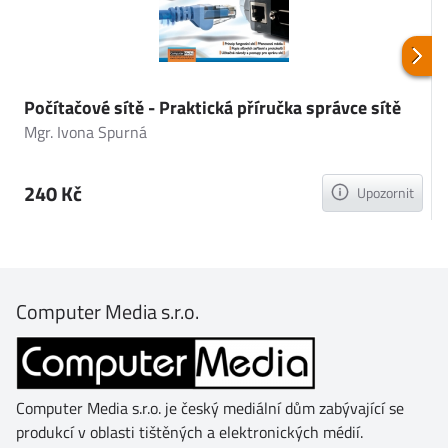
Počítačové sítě - Praktická příručka správce sítě
P
(
Mgr. Ivona Spurná
M
240 Kč
Upozornit
Computer Media s.r.o.
Computer Media s.r.o. je český mediální dům zabývající se
produkcí v oblasti tištěných a elektronických médií.