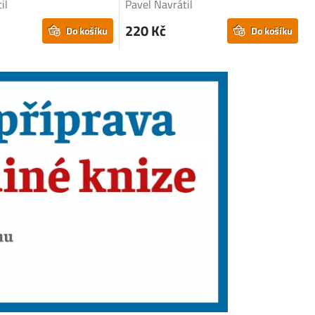
il
Pavel Navrátil
220 Kč
Do košíku
Do košíku