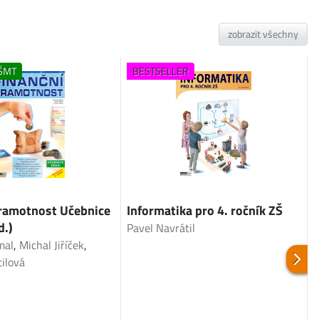
zobrazit všechny
ŠMT
BESTSELLER
gramotnost Učebnice
Informatika pro 4. ročník ZŠ
d.)
Pavel Navrátil
I
mal
,
Michal Jiříček
,
Z
ilová