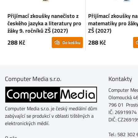
Přijímací zkoušky nanečisto z
Přijímací zkoušky na
českého jazyka a literatury pro
matematiky pro žáky
žáky 9. ročníků ZŠ (2027)
ZŠ (2027)
288 Kč
288 Kč
Do košíku
Computer Media s.r.o.
Kontakty
Computer Medi
Olomoucká 4
796 01 Prost
Computer Media s.r.o. je český mediální dům
IČ: 26919974
zabývající se produkcí v oblasti tištěných a
DIČ: CZ26919
elektronických médií.
Tel.: 582 302