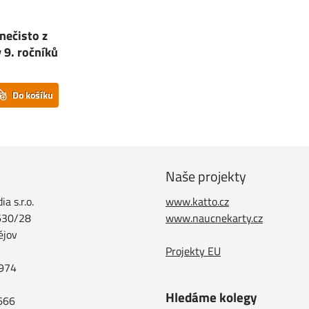
nečisto z
 9. ročníků
Do košíku
Naše projekty
a s.r.o.
www.katto.cz
630/28
www.naucnekarty.cz
ějov
Projekty EU
974
Hledáme kolegy
 666