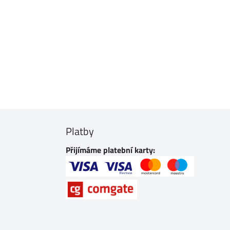
Platby
Přijímáme platební karty: