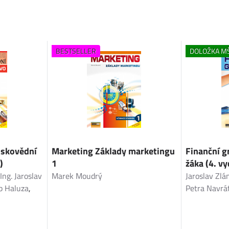
BESTSELLER
DOLOŽKA M
nskovědní
Marketing Základy marketingu
Finanční 
)
1
žáka (4. vy
,
Ing. Jaroslav
Marek Moudrý
Jaroslav Zlá
b Haluza
,
Petra Navrát