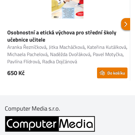
Osobnostní a etická výchova pro střední školy
O
učebnice učitele
A
Aranka Řezníčková
,
Jitka Macháčková
,
Kateřina Kutálková
,
M
Michaela Pachelová
,
Naděžda Dvořáková
,
Pavel Motyčka
,
P
Pavlína Flídrová
,
Radka Dojčánová
650 Kč
Do košíku
Computer Media s.r.o.