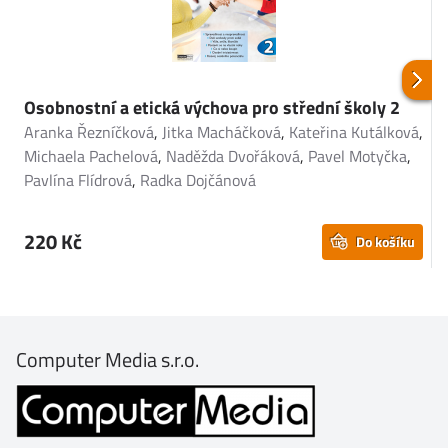
Osobnostní a etická výchova pro střední školy 2
O
Aranka Řezníčková
,
Jitka Macháčková
,
Kateřina Kutálková
,
A
Michaela Pachelová
,
Naděžda Dvořáková
,
Pavel Motyčka
,
M
Pavlína Flídrová
,
Radka Dojčánová
R
220 Kč
Do košíku
Computer Media s.r.o.