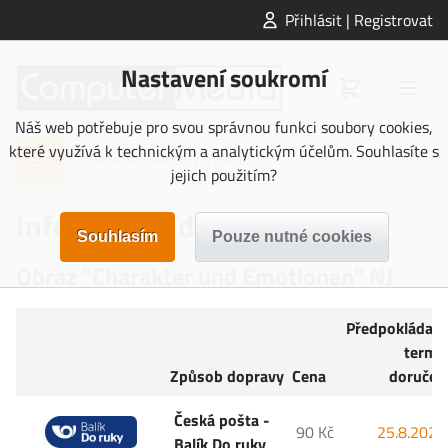
Přihlásit | Registrovat
Nastavení soukromí
Náš web potřebuje pro svou správnou funkci soubory cookies,
které využívá k technickým a analytickým účelům. Souhlasíte s
jejich použitím?
Informace o doručení
Obraz "Charakter und Emotionen" NJ
Předpokládan
termí
Způsob dopravy
Cena
doručen
Česká pošta -
90 Kč
25.8.2026
Balík Do ruky