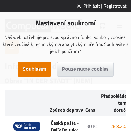
Přihlásit | Registrovat
Nastavení soukromí
Náš web potřebuje pro svou správnou funkci soubory cookies,
které využívá k technickým a analytickým účelům. Souhlasíte s
jejich použitím?
Informace o doručení
Obraz "IN DER STADT" (NEM)
Předpokládan
termí
Způsob dopravy
Cena
doručen
Česká pošta -
90 Kč
26.8.2026
Balík Do ruky