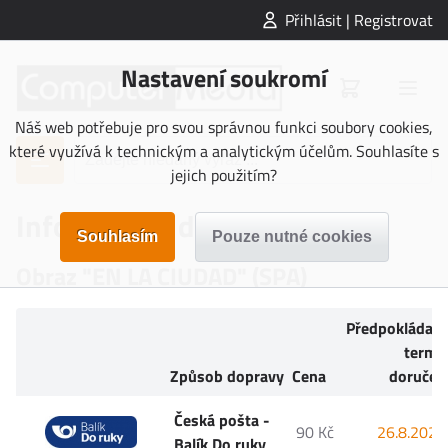
Přihlásit | Registrovat
Nastavení soukromí
Náš web potřebuje pro svou správnou funkci soubory cookies,
které využívá k technickým a analytickým účelům. Souhlasíte s
jejich použitím?
Informace o doručení
Obraz "EN LA CIUDAD" (SPA)
Předpokládan
termí
Způsob dopravy
Cena
doručen
Česká pošta -
90 Kč
26.8.2026
Balík Do ruky