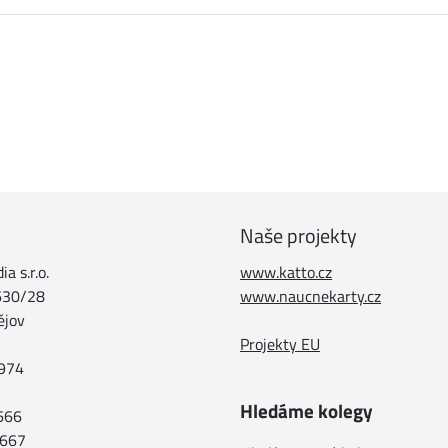
Naše projekty
a s.r.o.
www.katto.cz
630/28
www.naucnekarty.cz
ějov
Projekty EU
974
Hledáme kolegy
 666
 667