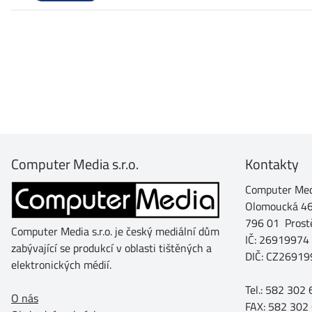
Computer Media s.r.o.
Kontakty
Computer Medi
Olomoucká 4
796 01 Prost
Computer Media s.r.o. je český mediální dům
IČ: 26919974
zabývající se produkcí v oblasti tištěných a
DIČ: CZ26919
elektronických médií.
Tel.: 582 302
O nás
FAX: 582 302