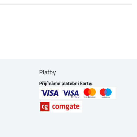
Platby
Přijímáme platební karty: