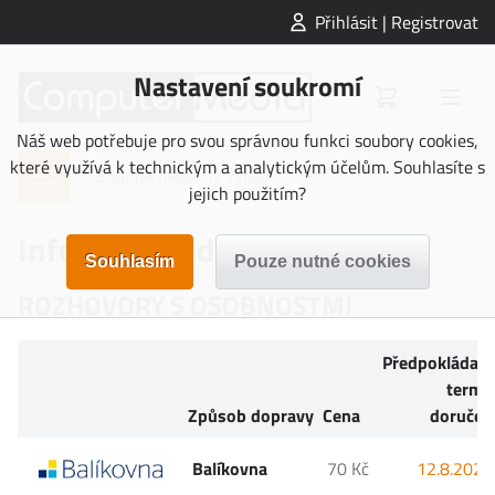
Přihlásit | Registrovat
Nastavení soukromí
Náš web potřebuje pro svou správnou funkci soubory cookies,
které využívá k technickým a analytickým účelům. Souhlasíte s
jejich použitím?
Informace o doručení
ROZHOVORY S OSOBNOSTMI
Předpokládan
termí
Způsob dopravy
Cena
doručen
Balíkovna
70 Kč
12.8.2026