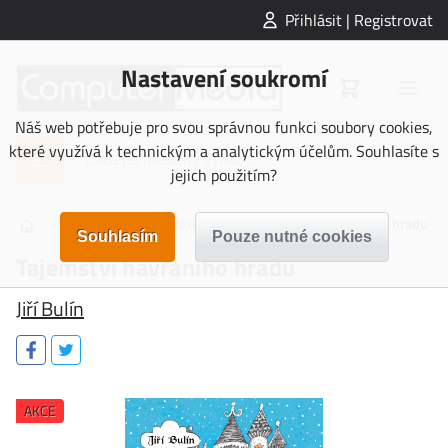
Přihlásit | Registrovat
Nastavení soukromí
Náš web potřebuje pro svou správnou funkci soubory cookies,
které využívá k technickým a analytickým účelům. Souhlasíte s
jejich použitím?
>
>
>
DĚTSKÁ
Dětské knihy
Tajemství havraního hradu
Tajemství havraního hradu
Jiří Bulín
AKCE