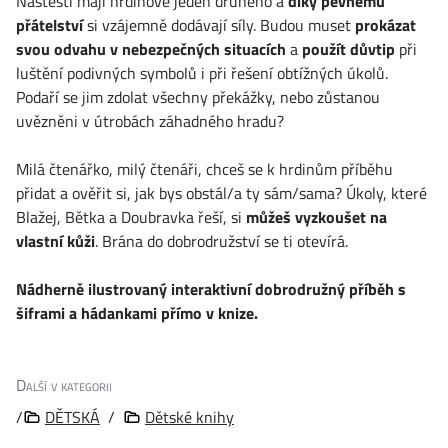
Naštěstí mají hrdinové jeden druhého a
díky pevnému
přátelství
si vzájemně dodávají síly. Budou muset
prokázat
svou odvahu v nebezpečných situacích
a
použít důvtip
při
luštění podivných symbolů i při řešení obtížných úkolů.
Podaří se jim zdolat všechny překážky, nebo zůstanou
uvězněni v útrobách záhadného hradu?
Milá čtenářko, milý čtenáři, chceš se k hrdinům příběhu
přidat a ověřit si, jak bys obstál/a ty sám/sama? Úkoly, které
Blažej, Bětka a Doubravka řeší, si
můžeš vyzkoušet na
vlastní kůži
. Brána do dobrodružství se ti otevírá.
Nádherně ilustrovaný interaktivní dobrodružný příběh s
šiframi a hádankami přímo v knize.
Další v kategorii
/
DĚTSKÁ
/
Dětské knihy