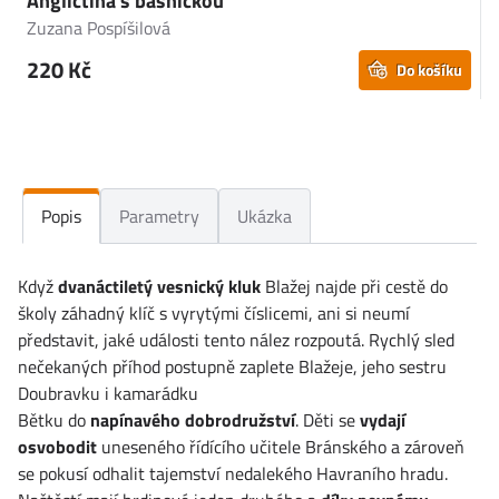
Angličtina s básničkou
Zuzana Pospíšilová
J
220 Kč
Do košíku
Popis
Parametry
Ukázka
Když
dvanáctiletý vesnický kluk
Blažej najde při cestě do
školy záhadný klíč s vyrytými číslicemi, ani si neumí
představit, jaké události tento nález rozpoutá. Rychlý sled
nečekaných příhod postupně zaplete Blažeje, jeho sestru
Doubravku i kamarádku
Bětku do
napínavého dobrodružství
. Děti se
vydají
osvobodit
uneseného řídícího učitele Bránského a zároveň
se pokusí odhalit tajemství nedalekého Havraního hradu.