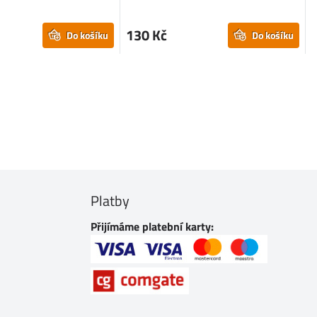
130 Kč
Do košíku
Do košíku
Platby
Přijímáme platební karty: