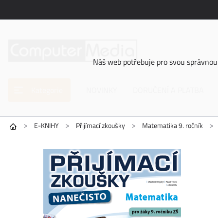
Náš web potřebuje pro svou správnou 
Kategorie
NOVINKY
DORUČENÍ A PLATBA
>
>
>
>
E-KNIHY
Přijímací zkoušky
Matematika 9. ročník