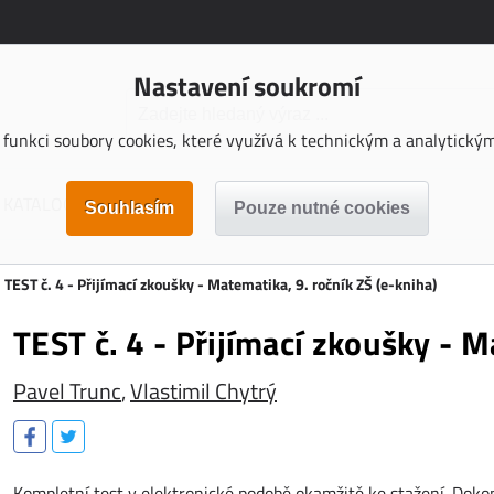
Nastavení soukromí
funkci soubory cookies, které využívá k technickým a analytickým 
KATALOGY KE STAŽENÍ
TEST č. 4 - Přijímací zkoušky - Matematika, 9. ročník ZŠ (e-kniha)
TEST č. 4 - Přijímací zkoušky - M
Pavel Trunc
,
Vlastimil Chytrý
Kompletní test v elektronické podobě okamžitě ke stažení. Dok