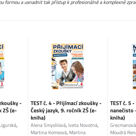
ickou formou a usnadnit tak přístup k profesionálně a komplexně z
 zkoušky -
TEST č. 4 - Přijímací zkoušky -
TEST č. 5 -
k ZŠ (e-
Český jazyk, 9. ročník ZŠ (e-
nanečisto -
kniha)
kniha)
Ligurská
,
Alena Smyslilová
,
Iveta Novotná
,
Grecmanová J
Martina Komsová
,
Martina
Moudrá Ren