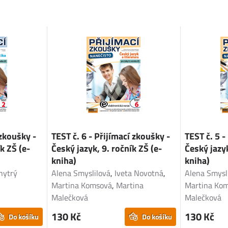
 zkoušky -
TEST č. 6 - Přijímací zkoušky -
TEST č. 5 -
k ZŠ (e-
Český jazyk, 9. ročník ZŠ (e-
Český jazyk
kniha)
kniha)
Chytrý
Alena Smyslilová
,
Iveta Novotná
,
Alena Smysl
Martina Komsová
,
Martina
Martina Ko
Malečková
Malečková
130 Kč
130 Kč
Do košíku
Do košíku