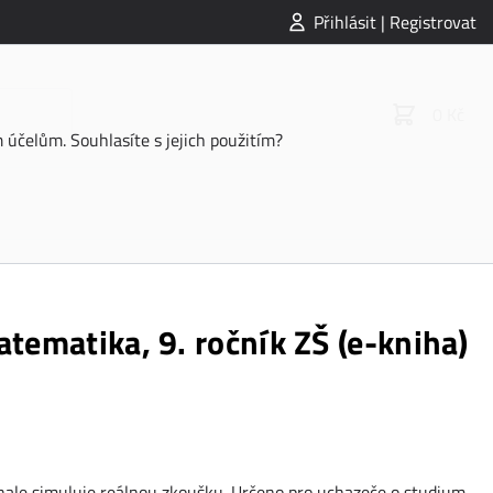
Přihlásit | Registrovat
0 Kč
účelům. Souhlasíte s jejich použitím?
atematika, 9. ročník ZŠ (e-kniha)
onale simuluje reálnou zkoušku. Určeno pro uchazeče o studium