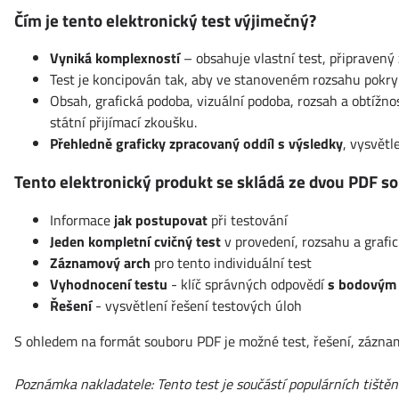
Čím je tento elektronický test výjimečný?
Vyniká komplexností
– obsahuje vlastní test, připravený
Test je koncipován tak, aby ve stanoveném rozsahu pokry
Obsah, grafická podoba, vizuální podoba, rozsah a obtížn
státní přijímací zkoušku.
Přehledně graficky zpracovaný oddíl s výsledky
, vysvětl
Tento elektronický produkt se skládá ze dvou PDF so
Informace
jak postupovat
při testování
Jeden kompletní cvičný test
v provedení, rozsahu a graf
Záznamový arch
pro tento individuální test
Vyhodnocení testu
- klíč správných odpovědí
s bodovým
Řešení
- vysvětlení řešení testových úloh
S ohledem na formát souboru PDF je možné test, řešení, záznamov
Poznámka nakladatele: Tento test je součástí populárních tiště