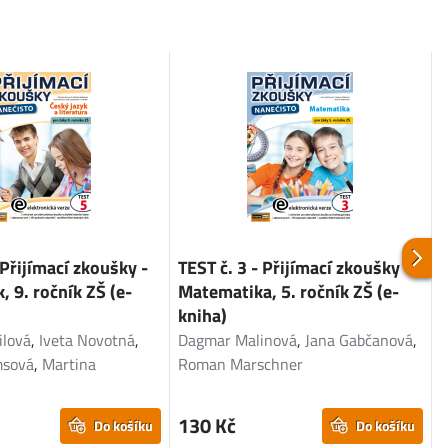
 Přijímací zkoušky -
TEST č. 3 - Přijímací zkoušky -
T
, 9. ročník ZŠ (e-
Matematika, 5. ročník ZŠ (e-
Č
kniha)
ilová
,
Iveta Novotná
,
Dagmar Malinová
,
Jana Gabčanová
,
A
msová
,
Martina
Roman Marschner
M
M
130 Kč
Do košíku
Do košíku