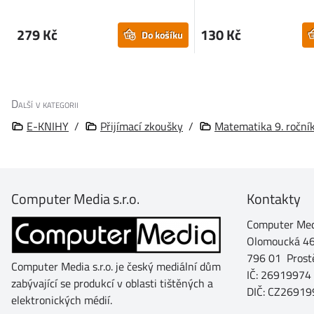
279 Kč
130 Kč
Do košíku
Další v kategorii
E-KNIHY
/
Přijímací zkoušky
/
Matematika 9. roční
Computer Media s.r.o.
Kontakty
Computer Medi
Olomoucká 4
796 01 Prost
Computer Media s.r.o. je český mediální dům
IČ: 26919974
zabývající se produkcí v oblasti tištěných a
DIČ: CZ26919
elektronických médií.