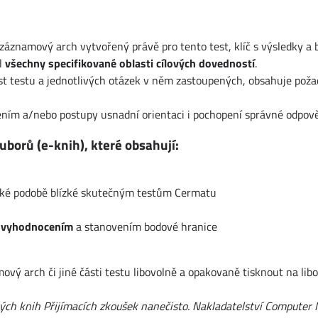
 záznamový arch vytvořený právě pro tento test, klíč s výsledky a 
l
všechny specifikované oblasti cílových dovedností
.
ost testu a jednotlivých otázek v něm zastoupených, obsahuje poža
ením a/nebo postupy usnadní orientaci i pochopení správné odpově
uborů (e-knih), které obsahují:
ické podobě blízké skutečným testům Cermatu
 vyhodnocením
a stanovením bodové hranice
ý arch či jiné části testu libovolně a opakovaně tisknout na libo
ných knih Přijímacích zkoušek nanečisto. Nakladatelství Computer 