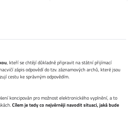
škou
, kteří se chtějí důkladně připravit na státní přijímací
nacvičí zápis odpovědí do tzv. záznamových archů, které jsou
kazují cestu ke správným odpovědím.
 Není koncipován pro možnost elektronického vyplnění, a to
škách.
Cílem je tedy co nejvěrněji navodit situaci, jaká bude