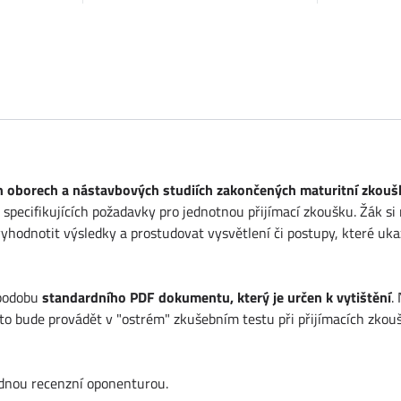
ch oborech a nástavbových studiích zakončených maturitní zkou
pecifikujících požadavky pro jednotnou přijímací zkoušku. Žák si 
e vyhodnotit výsledky a prostudovat vysvětlení či postupy, které u
 podobu
standardního PDF dokumentu, který je určen k vytištění
.
k to bude provádět v "ostrém" zkušebním testu při přijímacích zkou
ednou recenzní oponenturou.