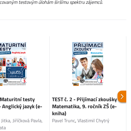
pracovaným testovým úlohám širšímu spektru zájemců.
 Maturitní testy
TEST č. 2 - Přijímací zkoušky -
T
 Anglický jazyk (e-
Matematika, 9. ročník ZŠ (e-
M
kniha)
itka, Jiříčková Pavla,
Pavel Trunc
,
Vlastimil Chytrý
D
ata