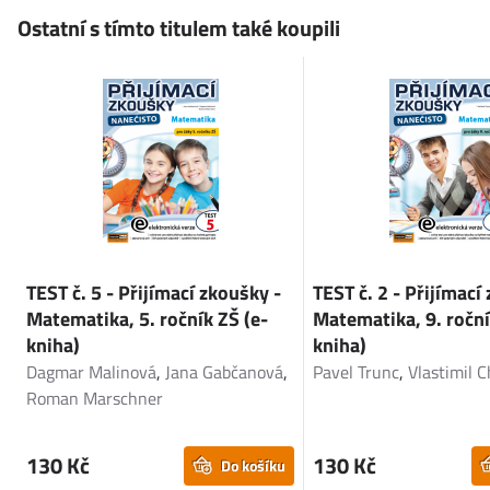
Ostatní s tímto titulem také koupili
TEST č. 5 - Přijímací zkoušky -
TEST č. 2 - Přijímací
Matematika, 5. ročník ZŠ (e-
Matematika, 9. roční
kniha)
kniha)
Dagmar Malinová
,
Jana Gabčanová
,
Pavel Trunc
,
Vlastimil 
Roman Marschner
130 Kč
130 Kč
Do košíku