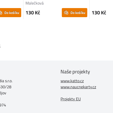
Malečková
130 Kč
130 Kč
Do košíku
Do košíku
k
Naše projekty
a s.r.o.
www.katto.cz
630/28
www.naucnekarty.cz
ějov
Projekty EU
974