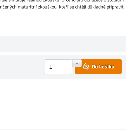
nčených maturitní zkouškou, kteří se chtějí důkladně připravit
+
–
Do košíku