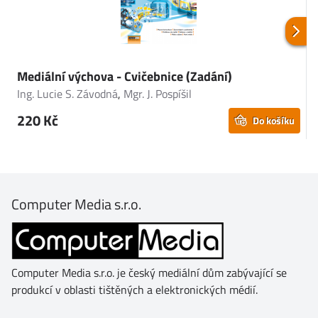
Mediální výchova - Cvičebnice (Zadání)
M
Ing. Lucie S. Závodná
,
Mgr. J. Pospíšil
I
220 Kč
Do košíku
Computer Media s.r.o.
Computer Media s.r.o. je český mediální dům zabývající se
produkcí v oblasti tištěných a elektronických médií.