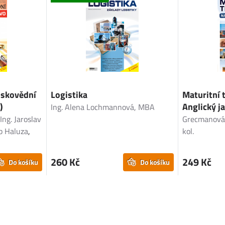
nskovědní
Logistika
Maturitní 
)
Anglický j
Ing. Alena Lochmannová, MBA
,
Ing. Jaroslav
Grecmanov
b Haluza
,
kol.
260 Kč
249 Kč
Do košíku
Do košíku