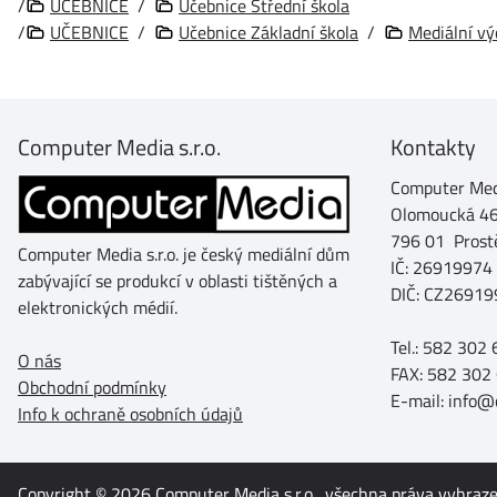
/
UČEBNICE
/
Učebnice Střední škola
/
UČEBNICE
/
Učebnice Základní škola
/
Mediální v
Computer Media s.r.o.
Kontakty
Computer Medi
Olomoucká 4
796 01 Prost
Computer Media s.r.o. je český mediální dům
IČ: 26919974
zabývající se produkcí v oblasti tištěných a
DIČ: CZ26919
elektronických médií.
Tel.: 582 302
O nás
FAX: 582 302
Obchodní podmínky
E-mail: info
Info k ochraně osobních údajů
Copyright © 2026
Computer Media s.r.o.
, všechna práva vyhraz