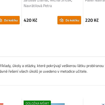
Jaroslav Zlámal
,
Michal Jiříček
,
Pavel Navrát
Navrátilová Petra
420 Kč
220 Kč
Do košíku
Do košíku
íklady, úkoly a otázky, které pokrývají veškerou látku probíranou 
právné řešení všech úkolů je uvedeno v metodice učitele.
DOLOŽKA MŠMT