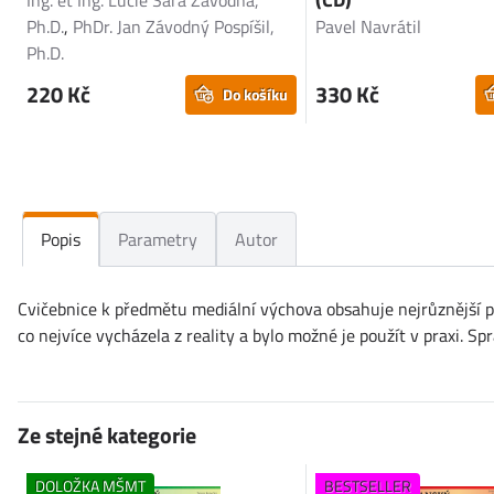
Ing. et Ing. Lucie Sára Závodná,
Ph.D.
,
PhDr. Jan Závodný Pospíšil,
Pavel Navrátil
Ph.D.
220 Kč
330 Kč
Do košíku
Popis
Parametry
Autor
Cvičebnice k předmětu mediální výchova obsahuje nejrůznější př
co nejvíce vycházela z reality a bylo možné je použít v praxi. S
Ze stejné kategorie
DOLOŽKA MŠMT
BESTSELLER