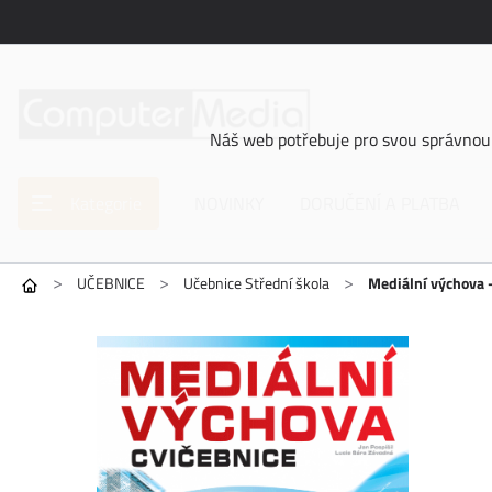
Náš web potřebuje pro svou správnou 
Kategorie
NOVINKY
DORUČENÍ A PLATBA
>
>
>
UČEBNICE
Učebnice Střední škola
Mediální výchova -