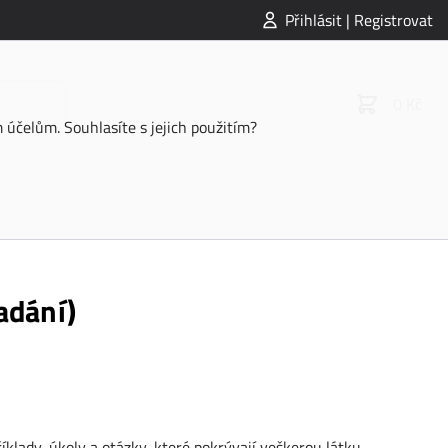
Přihlásit | Registrovat
0 Kč
účelům. Souhlasíte s jejich použitím?
adání)
klady, úkoly a otázky, které pokrývají veškerou látku