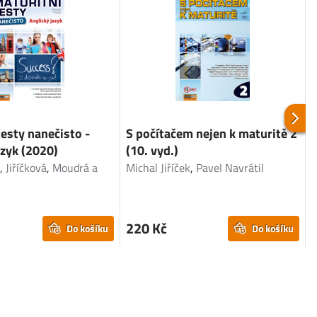
testy nanečisto -
S počítačem nejen k maturitě 2
I
azyk (2020)
(10. vyd.)
á
,
Jiříčková
,
Moudrá a
Michal Jiříček
,
Pavel Navrátil
P
220 Kč
Do košíku
Do košíku