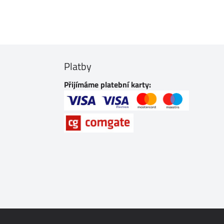
Platby
Přijímáme platební karty: