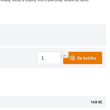
+
–
Do košíku
149 Kč