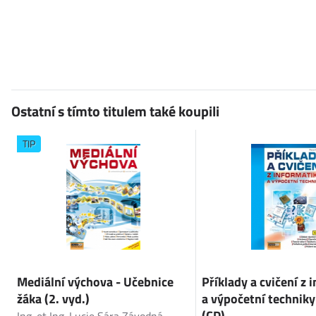
Ostatní s tímto titulem také koupili
TIP
Mediální výchova - Učebnice
Příklady a cvičení z 
žáka (2. vyd.)
a výpočetní techniky
(CD)