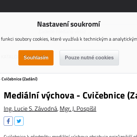
Nastavení soukromí
funkci soubory cookies, které využívá k technickým a analytickým 
KATALOGY KE STAŽENÍ
 Cvičebnice (Zadání)
Mediální výchova - Cvičebnice (Z
Ing. Lucie S. Závodná
,
Mgr. J. Pospíšil
Cvičebnice k předmětu mediální výchova obsahuje nejrůznější pří