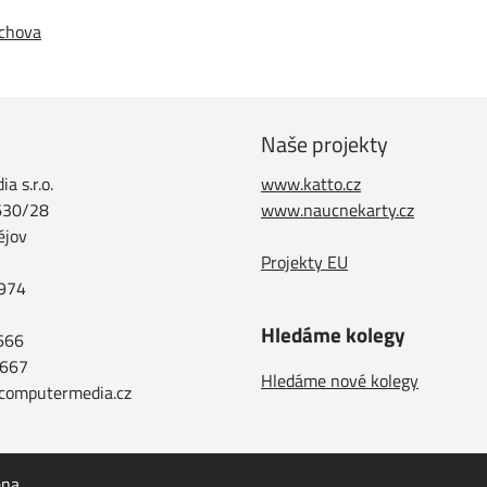
ýchova
Naše projekty
a s.r.o.
www.katto.cz
630/28
www.naucnekarty.cz
ějov
Projekty EU
974
Hledáme kolegy
 666
 667
Hledáme nové kolegy
@computermedia.cz
ena