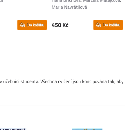
il
Hana Brichová
,
Marcela Matějcová
,
I
Marie Navrátilová
P
450 Kč
Do košíku
Do košíku
v učebnici studenta. Všechna cvičení jsou koncipována tak, aby