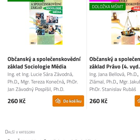
DOLOŽKA MŠMT
Občanský a společenskovědní
Občanský a společe
základ Sociologie Média
základ Právo (4. vyd.
Ing. et Ing. Lucie Sára Závodná,
Ing. Jana Bellová, Ph.D.
Ph.D.
,
Mgr. Tereza Konečná
,
PhDr.
Zlámal, Ph.D.
,
Mgr. Jaku
Jan Závodný Pospíšil, Ph.D.
PhDr. Stanislav Rubáš
260 Kč
260 Kč
Do košíku
Další v kategorii