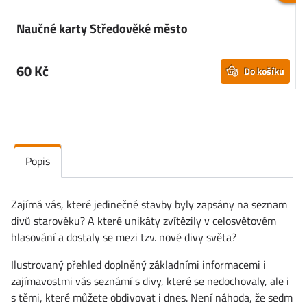
Naučné karty Středověké město
N
60 Kč
Do košíku
Popis
Zajímá vás, které jedinečné stavby byly zapsány na seznam
divů starověku? A které unikáty zvítězily v celosvětovém
hlasování a dostaly se mezi tzv. nové divy světa?
Ilustrovaný přehled doplněný základními informacemi i
zajímavostmi vás seznámí s divy, které se nedochovaly, ale i
s těmi, které můžete obdivovat i dnes. Není náhoda, že sedm