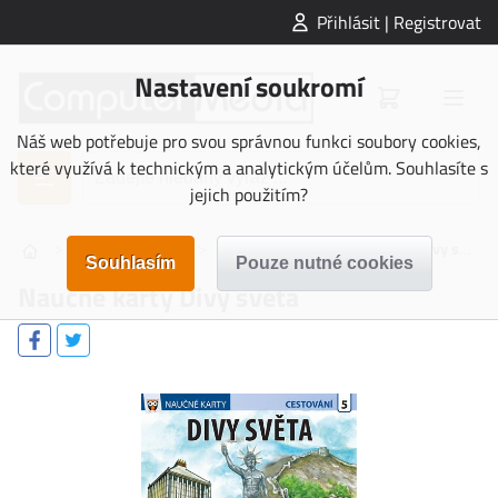
Přihlásit | Registrovat
Nastavení soukromí
Náš web potřebuje pro svou správnou funkci soubory cookies,
které využívá k technickým a analytickým účelům. Souhlasíte s
jejich použitím?
>
>
>
NAUČNÉ KARTY
Cestování
Naučné karty Divy světa
Naučné karty Divy světa