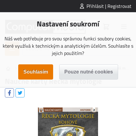
Přihlásit | Registrovat
Nastavení soukromí
Náš web potřebuje pro svou správnou funkci soubory cookies,
které využívá k technickým a analytickým účelům. Souhlasíte s
jejich použitím?
>
>
>
NAUČNÉ KARTY
Historie
Naučné karty Řecká mytologie
Naučné karty Řecká mytologie