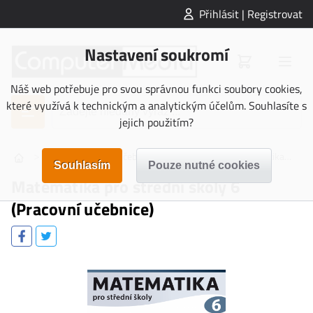
Přihlásit | Registrovat
Nastavení soukromí
Náš web potřebuje pro svou správnou funkci soubory cookies,
které využívá k technickým a analytickým účelům. Souhlasíte s
jejich použitím?
>
>
>
>
UČEBNICE
Učebnice Střední škola
Matematika
Matematika pro střední školy 6
(Pracovní učebnice)