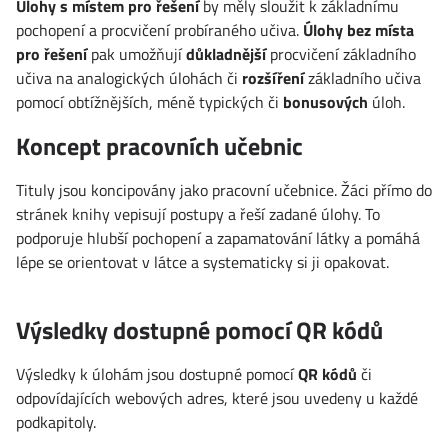
Úlohy s místem pro řešení
by měly sloužit k základnímu
pochopení a procvičení probíraného učiva.
Úlohy bez místa
pro řešení
pak umožňují
důkladnější
procvičení základního
učiva na analogických úlohách či
rozšíření
základního učiva
pomocí obtížnějších, méně typických či
bonusových
úloh.
Koncept pracovních učebnic
Tituly jsou koncipovány jako pracovní učebnice. Žáci přímo do
stránek knihy vepisují postupy a řeší zadané úlohy. To
podporuje hlubší pochopení a zapamatování látky a pomáhá
lépe se orientovat v látce a systematicky si ji opakovat.
Výsledky dostupné pomocí QR kódů
Výsledky k úlohám jsou dostupné pomocí
QR kódů
či
odpovídajících webových adres, které jsou uvedeny u každé
podkapitoly.