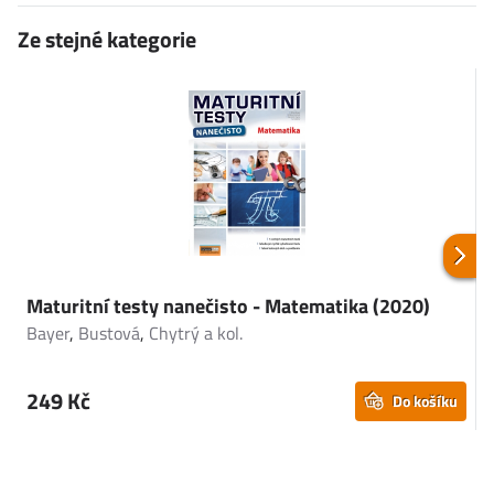
Ze stejné kategorie
Maturitní testy nanečisto - Matematika (2020)
Bayer
,
Bustová
,
Chytrý a kol.
P
249 Kč
Do košíku