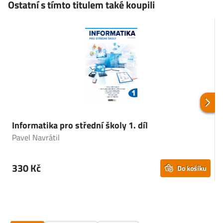
Ostatní s tímto titulem také koupili
Informatika pro střední školy 1. díl
M
Pavel Navrátil
J
330 Kč
Do košíku