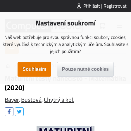
Přihlásit | Registrovat
Nastavení soukromí
Náš web potřebuje pro svou správnou funkci soubory cookies,
které využívá k technickým a analytickým účelům. Souhlasíte s
jejich použitím?
>
>
>
>
UČEBNICE
Učebnice Střední škola
Maturita
Matu
Maturitní testy nanečisto - Matematika
(2020)
Bayer
,
Bustová
,
Chytrý a kol.