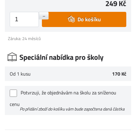
249 Kč
+
–
Do košíku
Záruka: 24 měsíců
Speciální nabídka pro školy
Od 1 kusu
170 Kč
Potvrzuji, že objednávám na školu za sníženou
cenu
Po přidání zboží do košíku vám bude započtena daná částka