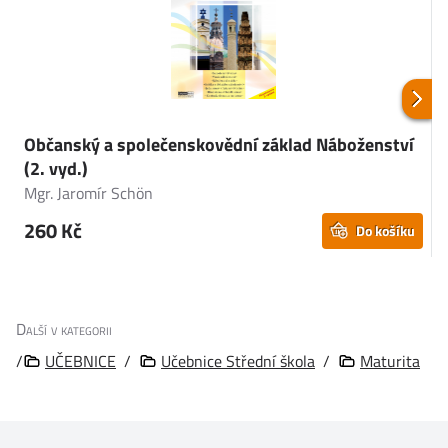
Občanský a společenskovědní základ Náboženství
E
(2. vyd.)
Mgr. Jaromír Schön
J
260 Kč
Do košíku
Další v kategorii
/
UČEBNICE
/
Učebnice Střední škola
/
Maturita