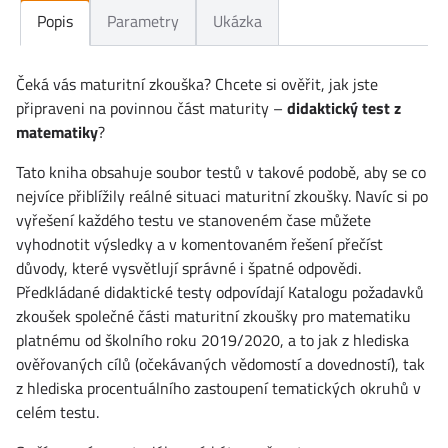
Popis
Parametry
Ukázka
Čeká vás maturitní zkouška? Chcete si ověřit, jak jste
připraveni na povinnou část maturity –
didaktický test z
matematiky
?
Tato kniha obsahuje soubor testů v takové podobě, aby se co
nejvíce přiblížily reálné situaci maturitní zkoušky. Navíc si po
vyřešení každého testu ve stanoveném čase můžete
vyhodnotit výsledky a v komentovaném řešení přečíst
důvody, které vysvětlují správné i špatné odpovědi.
Předkládané didaktické testy odpovídají Katalogu požadavků
zkoušek společné části maturitní zkoušky pro matematiku
platnému od školního roku 2019/2020, a to jak z hlediska
ověřovaných cílů (očekávaných vědomostí a dovedností), tak
z hlediska procentuálního zastoupení tematických okruhů v
celém testu.