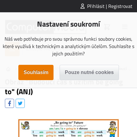
Přihlásit | Registrovat
Nastavení soukromí
Náš web potřebuje pro svou správnou funkci soubory cookies,
které využívá k technickým a analytickým účelům. Souhlasíte s
jejich použitím?
>
>
>
OBRAZY
Angličtina - gramatika
Obraz "Budoucí čas s užitím be going to" (ANJ)
Obraz "Budoucí čas s užitím be going
to" (ANJ)