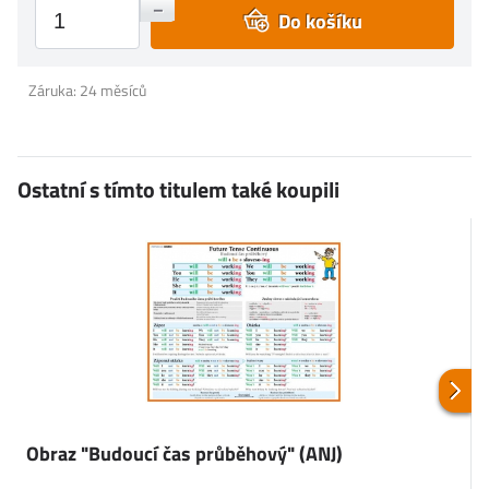
+
–
Do košíku
Záruka: 24 měsíců
Ostatní s tímto titulem také koupili
Obraz "Budoucí čas průběhový" (ANJ)