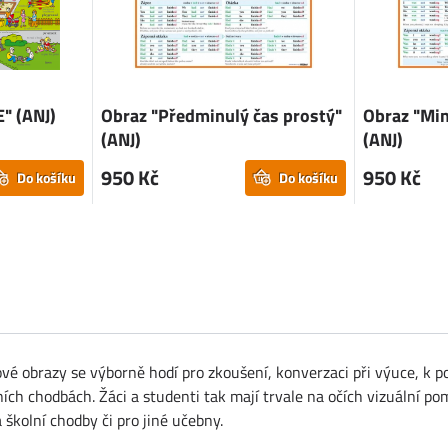
" (ANJ)
Obraz "Předminulý čas prostý"
Obraz "Min
(ANJ)
(ANJ)
950 Kč
950 Kč
Do košíku
Do košíku
vé obrazy se výborně hodí pro zkoušení, konverzaci při výuce, k po
ch chodbách. Žáci a studenti tak mají trvale na očích vizuální po
školní chodby či pro jiné učebny.