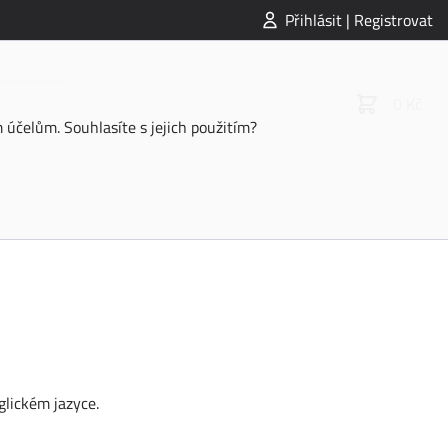
Přihlásit | Registrovat
0 Kč
účelům. Souhlasíte s jejich použitím?
glickém jazyce.