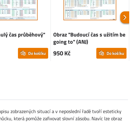
ulý čas průběhový"
Obraz "Budoucí čas s užitím be
going to" (ANJ)
950 Kč
Do košíku
Do košíku
pisu zobrazených situací a v neposlední řadě tvoří esteticky
můcku, která pomůže zafixovat slovní zásobu. Navíc lze obraz