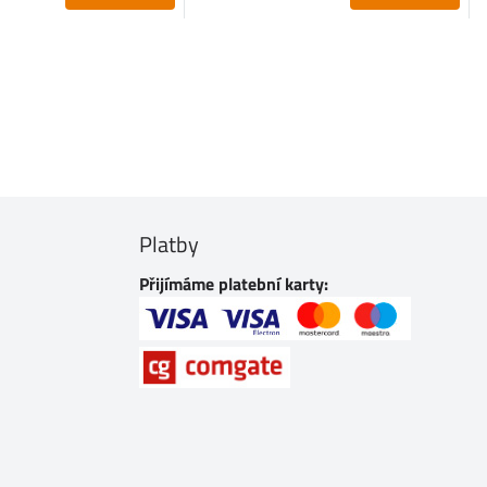
Platby
Přijímáme platební karty: