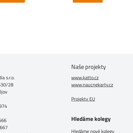
Naše projekty
a s.r.o.
www.katto.cz
630/28
www.naucnekarty.cz
ějov
Projekty EU
974
Hledáme kolegy
 666
 667
Hledáme nové kolegy