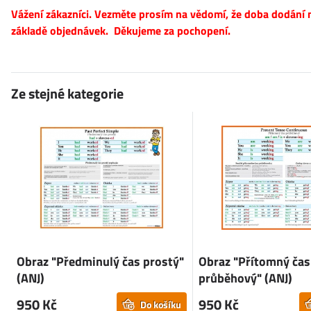
Vážení zákazníci. Vezměte prosím na vědomí, že doba dodání n
základě objednávek. Děkujeme za pochopení.
Ze stejné kategorie
Obraz "Předminulý čas prostý"
Obraz "Přítomný čas
(ANJ)
průběhový" (ANJ)
950 Kč
950 Kč
Do košíku