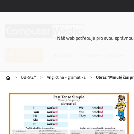
Náš web potřebuje pro svou správnou 
Kategorie
NOVINKY
DORUČENÍ A PLATBA
>
>
>
OBRAZY
Angličtina - gramatika
Obraz "Minulý čas pr