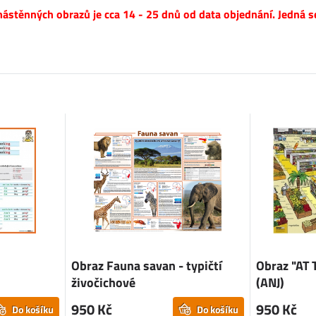
ástěnných obrazů je cca 14 - 25 dnů od data objednání. Jedná s
Obraz Fauna savan - typičtí
Obraz "AT
živočichové
(ANJ)
950 Kč
950 Kč
Do košíku
Do košíku