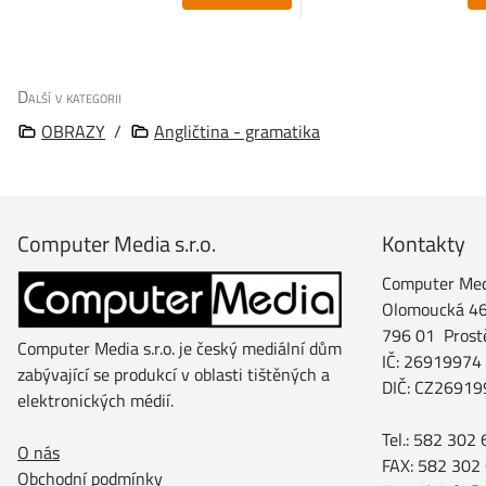
Další v kategorii
OBRAZY
/
Angličtina - gramatika
Computer Media s.r.o.
Kontakty
Computer Medi
Olomoucká 4
796 01 Prost
Computer Media s.r.o. je český mediální dům
IČ: 26919974
zabývající se produkcí v oblasti tištěných a
DIČ: CZ26919
elektronických médií.
Tel.: 582 302
O nás
FAX: 582 302
Obchodní podmínky