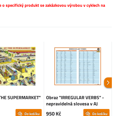
e o specifický produkt se zakázkovou výrobou v cyklech na
 THE SUPERMARKET"
Obraz "IRREGULAR VERBS" -
nepravidelná slovesa v AJ
950 Kč
Do košíku
Do košíku