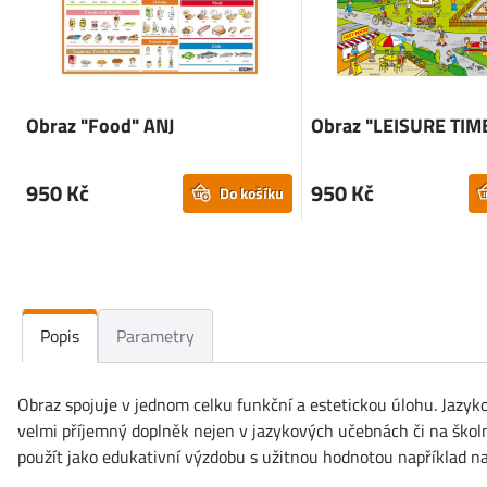
Obraz "Food" ANJ
Obraz "LEISURE TIME
950 Kč
950 Kč
Do košíku
Popis
Parametry
Obraz spojuje v jednom celku funkční a estetickou úlohu. Jazyko
velmi příjemný doplněk nejen v jazykových učebnách či na školní
použít jako edukativní výzdobu s užitnou hodnotou například na 