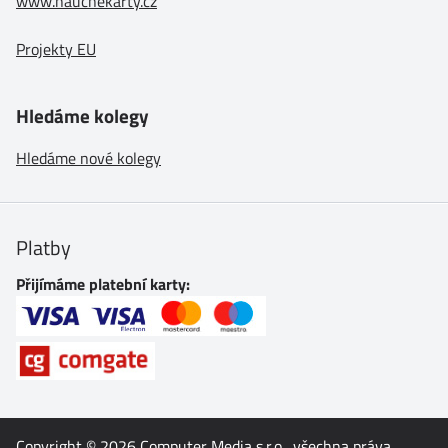
www.naucnekarty.cz
Projekty EU
Hledáme kolegy
Hledáme nové kolegy
Platby
Přijímáme platební karty:
Copyright © 2026
Computer Media s.r.o.
, všechna práva