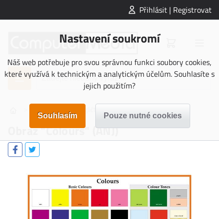
Přihlásit | Registrovat
Nastavení soukromí
Náš web potřebuje pro svou správnou funkci soubory cookies,
které využívá k technickým a analytickým účelům. Souhlasíte s
jejich použitím?
>
>
>
OBRAZY
Angličtina
Obraz "Colours" (ANJ)
Obraz "Colours" (ANJ)