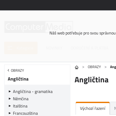
Náš web potřebuje pro svou správnou 
Kategorie
NOVINKY
DORUČENÍ A PLATBA
>
>
OBRAZY
Ang
OBRAZY
Angličtina
Angličtina
Angličtina - gramatika
Němčina
Italština
Výchozí řazení
Francouzština