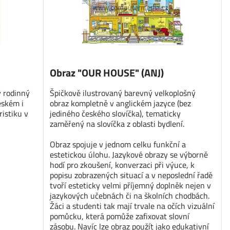
Obraz "OUR HOUSE" (ANJ)
ý rodinný
Špičkově ilustrovaný barevný velkoplošný
eském i
obraz kompletně v anglickém jazyce (bez
ristiku v
jediného českého slovíčka), tematicky
zaměřený na slovíčka z oblasti bydlení.
Obraz spojuje v jednom celku funkční a
estetickou úlohu. Jazykové obrazy se výborně
hodí pro zkoušení, konverzaci při výuce, k
popisu zobrazených situací a v neposlední řadě
tvoří esteticky velmi příjemný doplněk nejen v
jazykových učebnách či na školních chodbách.
Žáci a studenti tak mají trvale na očích vizuální
pomůcku, která pomůže zafixovat slovní
zásobu. Navíc lze obraz použít jako edukativní