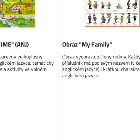
IME" (ANJ)
Obraz "My Family"
 barevný velkoplošný
Obraz vyobrazuje členy rodiny. Každ
glickém jazyce, tematicky
příslušník má pod svým názvem (v č
s a aktivity ve volném
anglickém jazyce) i krátkou charakte
anglickém jazyce.