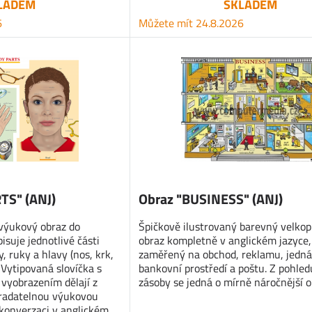
LADEM
SKLADEM
6
Můžete mít 24.8.2026
TS" (ANJ)
Obraz "BUSINESS" (ANJ)
 výukový obraz do
Špičkově ilustrovaný barevný velkop
isuje jednotlivé části
obraz kompletně v anglickém jazyce,
y, ruky a hlavy (nos, krk,
zaměřený na obchod, reklamu, jedná
). Vytipovaná slovíčka s
bankovní prostředí a poštu. Z pohled
vyobrazením dělají z
zásoby se jedná o mírně náročnější o
tradatelnou výukovou
konverzaci v anglickém