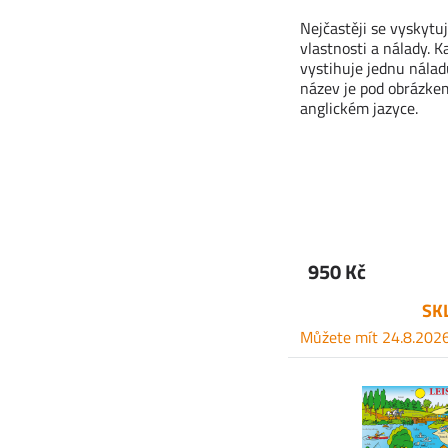
Nejčastěji se vyskytu
vlastnosti a nálady. K
vystihuje jednu náladu
název je pod obrázke
anglickém jazyce.
950 Kč
SK
Můžete mít 24.8.202