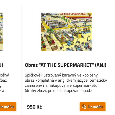
J)
Obraz "AT THE SUPERMARKET" (ANJ)
lošný
Špičkově ilustrovaný barevný velkoplošný
(bez
obraz kompletně v anglickém jazyce, tematicky
y
zaměřený na nakupování v supermarketu
ě a
(druhy zboží, proces nakupování apod.).
950 Kč
Do košíku
Do košíku