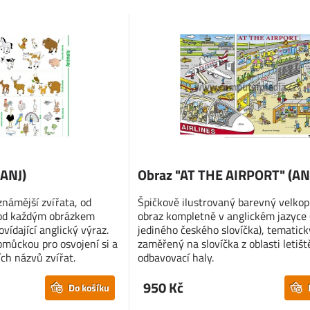
(ANJ)
Obraz "AT THE AIRPORT" (AN
námější zvířata, od
Špičkově ilustrovaný barevný velkop
Pod každým obrázkem
obraz kompletně v anglickém jazyce 
vídající anglický výraz.
jediného českého slovíčka), tematick
pomůckou pro osvojení si a
zaměřený na slovíčka z oblasti letišt
ích názvů zvířat.
odbavovací haly.
950 Kč
Do košíku