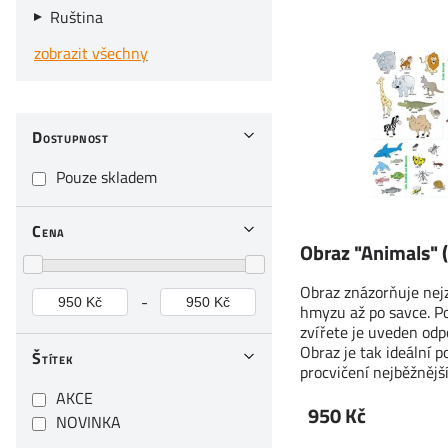
Ruština
zobrazit všechny
Dostupnost
Pouze skladem
Cena
Obraz "Animals" 
Obraz znázorňuje nejz
-
hmyzu až po savce. 
zvířete je uveden odpo
Obraz je tak ideální 
Štítek
procvičení nejběžnějš
AKCE
950 Kč
NOVINKA