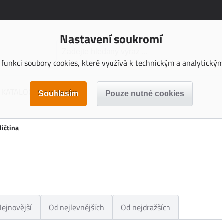
Nastavení soukromí
funkci soubory cookies, které využívá k technickým a analytickým 
KATALOGY KE STAŽENÍ
ličtina
Nejnovější
Od nejlevnějších
Od nejdražších