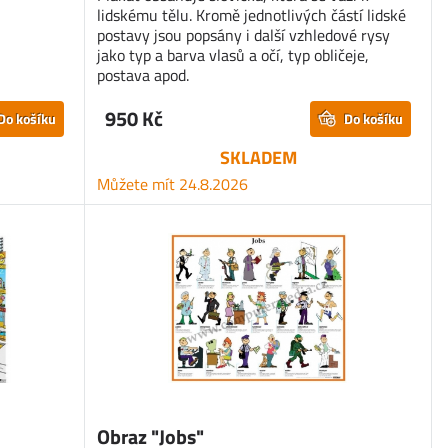
lidskému tělu. Kromě jednotlivých částí lidské
postavy jsou popsány i další vzhledové rysy
jako typ a barva vlasů a očí, typ obličeje,
postava apod.
950 Kč
Do košíku
Do košíku
SKLADEM
Můžete mít 24.8.2026
Obraz "Jobs"