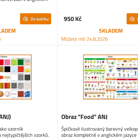
950 Kč
Do košíku
LADEM
SKLADEM
6
Můžete mít 24.8.2026
(ANJ)
Obraz "Food" ANJ
ako vzorník
Špičkově ilustrovaný barevný velkop
 nejtypičtějších vzorků.
obraz kompletně v anglickém jazyce 