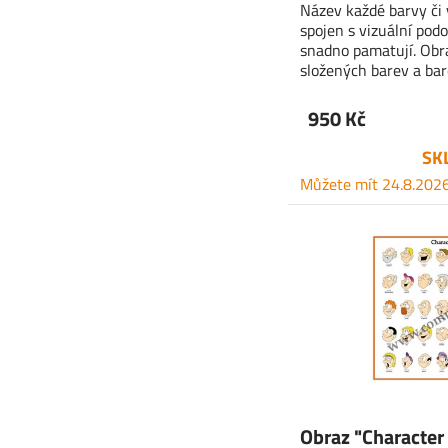
Název každé barvy či 
spojen s vizuální podo
snadno pamatují. Obra
složených barev a ba
950 Kč
SK
Můžete mít 24.8.202
Obraz "Character