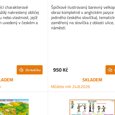
jící charakterové
Špičkově ilustrovaný barevný velkop
aždý nakreslený obličej
obraz kompletně v anglickém jazyce 
 nebo vlastnost, jejíž
jediného českého slovíčka), tematick
m uvedený v českém a
zaměřený na slovíčka z oblasti ulice,
náměstí.
950 Kč
Do košíku
LADEM
SKLADEM
6
Můžete mít 24.8.2026