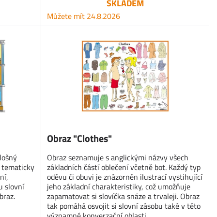
SKLADEM
Můžete mít 24.8.2026
Obraz "Clothes"
lošný
Obraz seznamuje s anglickými názvy všech
 tematicky
základních částí oblečení včetně bot. Každý typ
ní,
oděvu či obuvi je znázorněn ilustrací vystihující
u slovní
jeho základní charakteristiky, což umožňuje
braz.
zapamatovat si slovíčka snáze a trvaleji. Obraz
tak pomáhá osvojit si slovní zásobu také v této
významné konverzační oblasti.