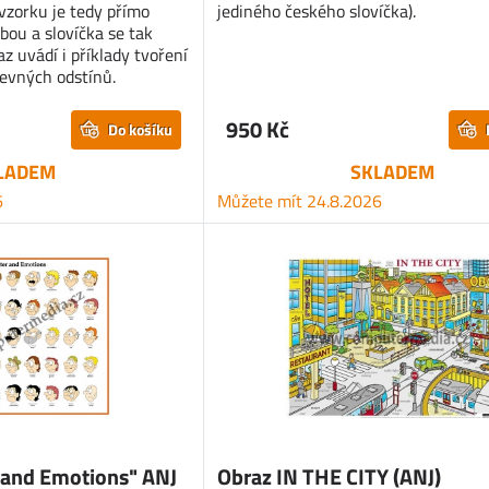
vzorku je tedy přímo
jediného českého slovíčka).
bou a slovíčka se tak
z uvádí i příklady tvoření
revných odstínů.
950 Kč
Do košíku
LADEM
SKLADEM
6
Můžete mít 24.8.2026
 and Emotions" ANJ
Obraz IN THE CITY (ANJ)