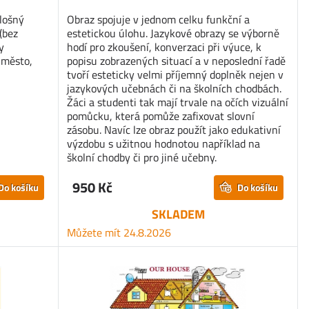
lošný
Obraz spojuje v jednom celku funkční a
(bez
estetickou úlohu. Jazykové obrazy se výborně
y
hodí pro zkoušení, konverzaci při výuce, k
 město,
popisu zobrazených situací a v neposlední řadě
tvoří esteticky velmi příjemný doplněk nejen v
jazykových učebnách či na školních chodbách.
Žáci a studenti tak mají trvale na očích vizuální
pomůcku, která pomůže zafixovat slovní
zásobu. Navíc lze obraz použít jako edukativní
výzdobu s užitnou hodnotou například na
školní chodby či pro jiné učebny.
950 Kč
Do košíku
Do košíku
SKLADEM
Můžete mít 24.8.2026