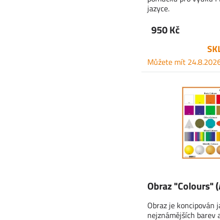
jazyce.
950 Kč
SK
Můžete mít 24.8.202
Obraz "Colours" 
Obraz je koncipován j
nejznámějších barev a