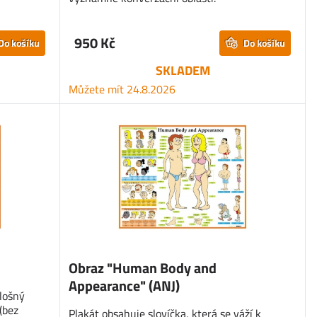
950 Kč
Do košíku
Do košíku
SKLADEM
Můžete mít 24.8.2026
Obraz "Human Body and
Appearance" (ANJ)
lošný
(bez
Plakát obsahuje slovíčka, která se váží k