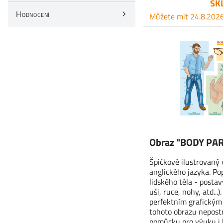
SK
Hodnocení
Můžete mít 24.8.202
Obraz "BODY PAR
Špičkově ilustrovaný
anglického jazyka. Pop
lidského těla - postav
uši, ruce, nohy, atd...
perfektním grafickým 
tohoto obrazu nepos
pomůcku pro výuku i 