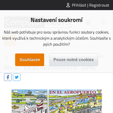
Přihlásit | Registrovat
Nastavení soukromí
Náš web potřebuje pro svou správnou funkci soubory cookies,
které využívá k technickým a analytickým účelům. Souhlasíte s
jejich použitím?
>
>
>
OBRAZY
Španělština
Obraz "EN EL AEROPUERTO" (SPA)
Obraz "EN EL AEROPUERTO" (SPA)