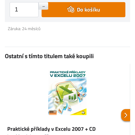
+
–
Do košíku
Záruka: 24 měsíců
Ostatní s tímto titulem také koupili
Praktické příklady v Excelu 2007 + CD
5