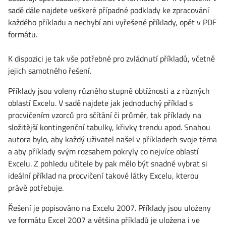
sadě dále najdete veškeré případné podklady ke zpracování
každého příkladu a nechybí ani vyřešené příklady, opět v PDF
formátu.
K dispozici je tak vše potřebné pro zvládnutí příkladů, včetně
jejich samotného řešení.
Příklady jsou voleny různého stupně obtížnosti a z různých
oblastí Excelu. V sadě najdete jak jednoduchý příklad s
procvičením vzorců pro sčítání či průměr, tak příklady na
složitější kontingenční tabulky, křivky trendu apod. Snahou
autora bylo, aby každý uživatel našel v příkladech svoje téma
a aby příklady svým rozsahem pokryly co nejvíce oblastí
Excelu. Z pohledu učitele by pak mělo být snadné vybrat si
ideální příklad na procvičení takové látky Excelu, kterou
právě potřebuje.
Řešení je popisováno na Excelu 2007. Příklady jsou uloženy
ve formátu Excel 2007 a většina příkladů je uložena i ve