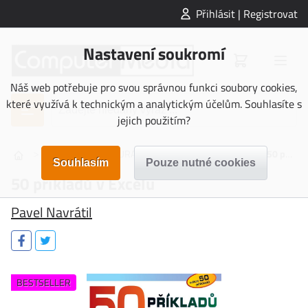
Přihlásit | Registrovat
Nastavení soukromí
Náš web potřebuje pro svou správnou funkci soubory cookies,
které využívá k technickým a analytickým účelům. Souhlasíte s
jejich použitím?
>
>
>
NAUČNÁ LITERATURA
Počítačová literatura
50 příkladů v Excelu
50 příkladů v Excelu
Pavel Navrátil
BESTSELLER