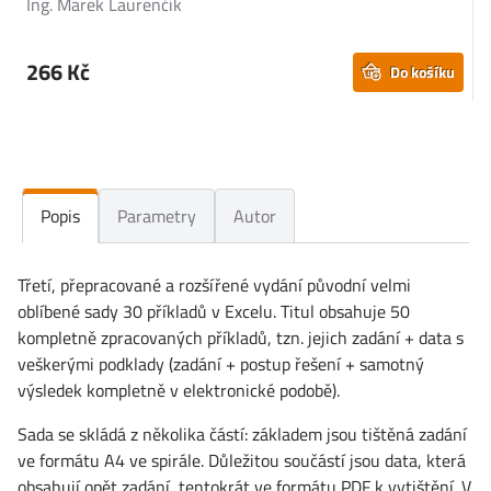
Ing. Marek Laurenčík
P
266 Kč
Do košíku
Popis
Parametry
Autor
Třetí, přepracované a rozšířené vydání původní velmi
oblíbené sady 30 příkladů v Excelu. Titul obsahuje 50
kompletně zpracovaných příkladů, tzn. jejich zadání + data s
veškerými podklady (zadání + postup řešení + samotný
výsledek kompletně v elektronické podobě).
Sada se skládá z několika částí: základem jsou tištěná zadání
ve formátu A4 ve spirále. Důležitou součástí jsou data, která
obsahují opět zadání, tentokrát ve formátu PDF k vytištění. V