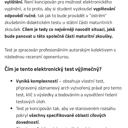
vytištění.
Není koncipován pro možnost elektronického
vyplnění, a to proto, aby si student vyzkoušel
vyplňování
odpovědí ručně
, tak jak to bude provádět v "ostrém"
zkušebním didaktickém testu u státní části maturitních
zkoušek.
Cílem je tedy co nejvěrněji navodit situaci, jaká
bude panovat u této společné části maturitní zkoušky.
Test je zpracován profesionálním autorským kolektivem s
následnou recenzní oponenturou.
Čím je tento elektronický test výjimečný?
Vyniká komplexností
– obsahuje vlastní test,
připravený záznamový arch vytvořený právě pro tento
test, klíč s výsledky a bodováním a vysvětlení řešení
testových úloh.
Test je koncipován tak, aby ve stanoveném rozsahu
pokryl
všechny specifikované oblasti cílových
dovedností
.