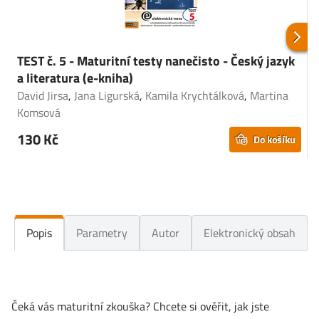
TEST č. 5 - Maturitní testy nanečisto - Český jazyk
T
a literatura (e-kniha)
r
David Jirsa
,
Jana Ligurská
,
Kamila Krychtálková
,
Martina
P
Komsová
130 Kč
Do košíku
Popis
Parametry
Autor
Elektronický obsah
Čeká vás maturitní zkouška? Chcete si ověřit, jak jste