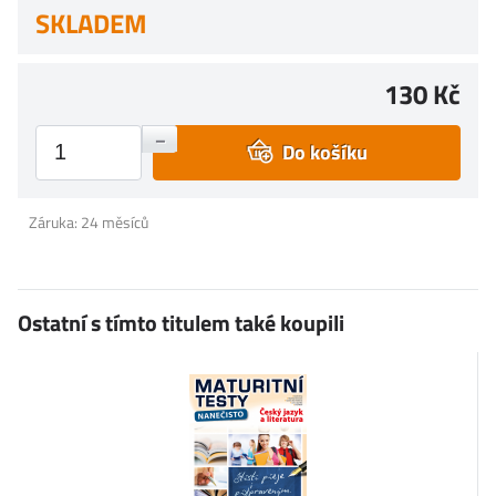
SKLADEM
130 Kč
+
–
Do košíku
Záruka: 24 měsíců
Ostatní s tímto titulem také koupili