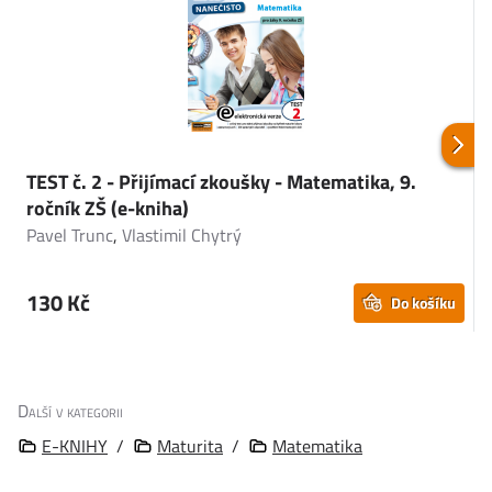
TEST č. 2 - Přijímací zkoušky - Matematika, 9.
T
ročník ZŠ (e-kniha)
a
Pavel Trunc
,
Vlastimil Chytrý
D
130 Kč
Do košíku
Další v kategorii
E-KNIHY
/
Maturita
/
Matematika