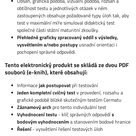
Obsah, grafická podoba, vizuální podoba, rozsah a
obtížnost testu a jednotlivých otázek v něm
zastoupených obsahuje požadované typy úloh tak, aby
test v maximální míře simuloval didaktický test
společné části státní maturitní zkoušky.
Přehledně graficky zpracovaný oddíl s výsledky,
vysvětlením a/nebo postupy
usnadní orientaci i
pochopení správné odpovědi.
Tento elektronický produkt se skládá ze dvou PDF
souborů (e-knih), které obsahují:
Informace
jak postupovat
při testování
Jeden kompletní cvičný test
v provedení, rozsahu a
grafické podobě blízké skutečným testům Cermatu
Záznamový arch
pro tento individuální test
Vyhodnocení testu
- klíč správných odpovědí
s
bodovým vyhodnocením
a stanovením bodové hranice
Řešení
- vysvětlení řešení testových úloh