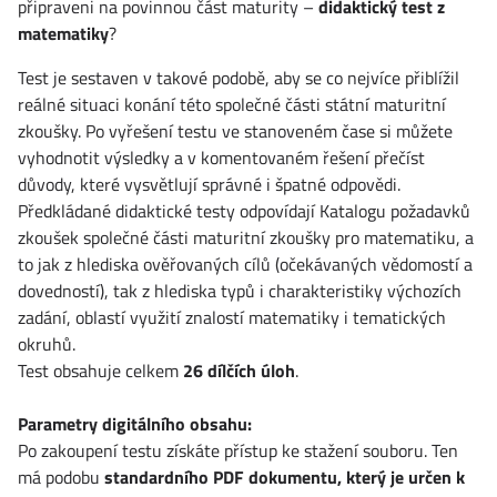
připraveni na povinnou část maturity –
didaktický test z
matematiky
?
Test je sestaven v takové podobě, aby se co nejvíce přiblížil
reálné situaci konání této společné části státní maturitní
zkoušky. Po vyřešení testu ve stanoveném čase si můžete
vyhodnotit výsledky a v komentovaném řešení přečíst
důvody, které vysvětlují správné i špatné odpovědi.
Předkládané didaktické testy odpovídají Katalogu požadavků
zkoušek společné části maturitní zkoušky pro matematiku, a
to jak z hlediska ověřovaných cílů (očekávaných vědomostí a
dovedností), tak z hlediska typů i charakteristiky výchozích
zadání, oblastí využití znalostí matematiky i tematických
okruhů.
Test obsahuje celkem
26 dílčích úloh
.
Parametry digitálního obsahu:
Po zakoupení testu získáte přístup ke stažení souboru. Ten
má podobu
standardního PDF dokumentu, který je určen k