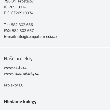
796 01 Prostějov
IČ: 26919974
DIČ: CZ26919974
Tel.: 582 302 666
FAX: 582 302 667
E-mail: info@computermedia.cz
Naše projekty
www.katto.cz
www.naucnekarty.cz
Projekty EU
Hledáme kolegy