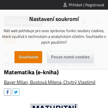
Přihlásit | Registrovat
Nastavení soukromí
Náš web potřebuje pro svou správnou funkci soubory cookies,
které využívá k technickým a analytickým účelům. Souhlasíte s
jejich použitím?
>
>
>
>
E-KNIHY
Maturita
Matematika
TEST č. 5 - Maturitní testy nanečisto - Matematika (e-kniha)
TEST č. 5 - Maturitní testy nanečisto -
Matematika (e-kniha)
Bayer Milan, Bustová Milena, Chytrý Vlastimil