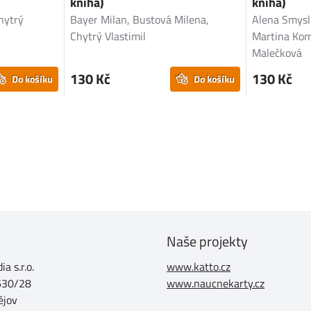
kniha)
kniha)
Chytrý
Bayer Milan, Bustová Milena,
Alena Smysl
Chytrý Vlastimil
Martina Ko
Malečková
130 Kč
130 Kč
Do košíku
Do košíku
Naše projekty
a s.r.o.
www.katto.cz
630/28
www.naucnekarty.cz
ějov