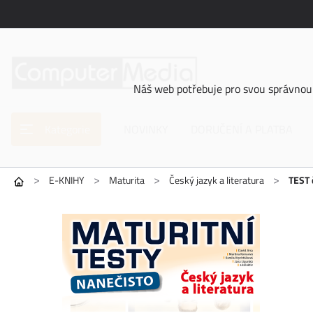
Náš web potřebuje pro svou správnou 
Kategorie
NOVINKY
DORUČENÍ A PLATBA
>
>
>
>
E-KNIHY
Maturita
Český jazyk a literatura
TEST č