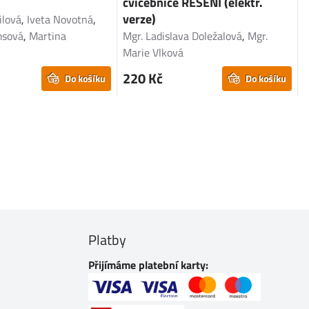
cvičebnice ŘEŠENÍ (elektr.
l
verze)
ilová
,
Iveta Novotná
,
D
msová
,
Martina
Mgr. Ladislava Doležalová
,
Mgr.
K
Marie Vlková
220 Kč
Do košíku
Do košíku
Platby
Přijímáme platební karty: