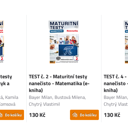
 testy
TEST č. 2 - Maturitní testy
TEST č. 4 -
zyk a
nanečisto - Matematika (e-
nanečisto 
kniha)
kniha)
ká
,
Kamila
Bayer Milan, Bustová Milena,
Bayer Milan
Komsová
Chytrý Vlastimil
Chytrý Vlast
130 Kč
130 Kč
Do košíku
Do košíku