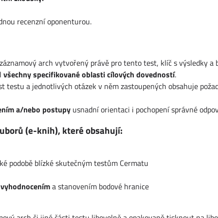
ednou recenzní oponenturou.
 záznamový arch vytvořený právě pro tento test, klíč s výsledky a 
l
všechny specifikované oblasti cílových dovedností
.
ost testu a jednotlivých otázek v něm zastoupených obsahuje poža
lením a/nebo postupy
usnadní orientaci i pochopení správné odpov
uborů (e-knih), které obsahují:
ické podobě blízké skutečným testům Cermatu
 vyhodnocením
a stanovením bodové hranice
ý arch či jiné části testu libovolně a opakovaně tisknout na libo