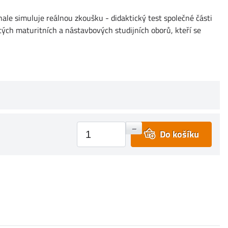
ale simuluje reálnou zkoušku - didaktický test společné části
tých maturitních a nástavbových studijních oborů, kteří se
+
–
Do košíku