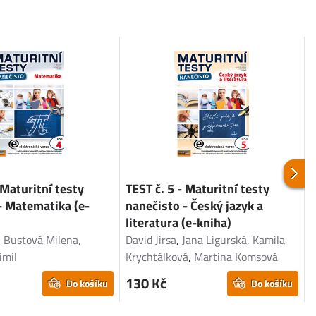
 Maturitní testy
TEST č. 5 - Maturitní testy
T
- Matematika (e-
nanečisto - Český jazyk a
n
literatura (e-kniha)
l
, Bustová Milena,
David Jirsa
,
Jana Ligurská
,
Kamila
D
imil
Krychtálková
,
Martina Komsová
K
130 Kč
Do košíku
Do košíku