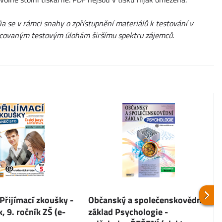
a se v rámci snahy o zpřístupnění materiálů k testování v
pracovaným testovým úlohám širšímu spektru zájemců.
 Přijímací zkoušky -
Občanský a společenskovědní
T
, 9. ročník ZŠ (e-
základ Psychologie -
n