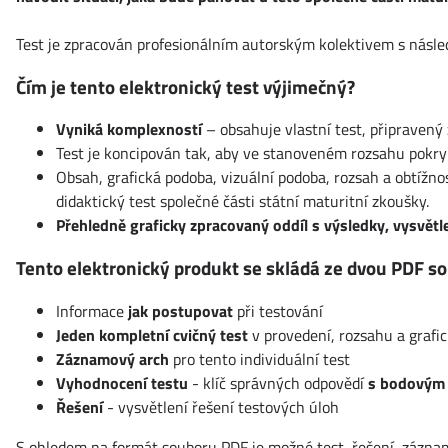
Test je zpracován profesionálním autorským kolektivem s násl
Čím je tento elektronický test výjimečný?
Vyniká komplexností
– obsahuje vlastní test, připravený
Test je koncipován tak, aby ve stanoveném rozsahu pokry
Obsah, grafická podoba, vizuální podoba, rozsah a obtížn
didaktický test společné části státní maturitní zkoušky.
Přehledně graficky zpracovaný oddíl s výsledky, vysvět
Tento elektronický produkt se skládá ze dvou PDF so
Informace
jak postupovat
při testování
Jeden kompletní cvičný test
v provedení, rozsahu a graf
Záznamový arch
pro tento individuální test
Vyhodnocení testu
- klíč správných odpovědí
s bodovým
Řešení
- vysvětlení řešení testových úloh
S ohledem na formát souboru PDF je možné test, řešení, záznamov