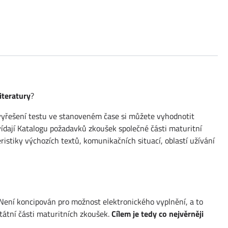
iteratury
?
Po vyřešení testu ve stanoveném čase si můžete vyhodnotit
vídají Katalogu požadavků zkoušek společné části maturitní
ristiky výchozích textů, komunikačních situací, oblastí užívání
Není koncipován pro možnost elektronického vyplnění, a to
tátní části maturitních zkoušek.
Cílem je tedy co nejvěrněji