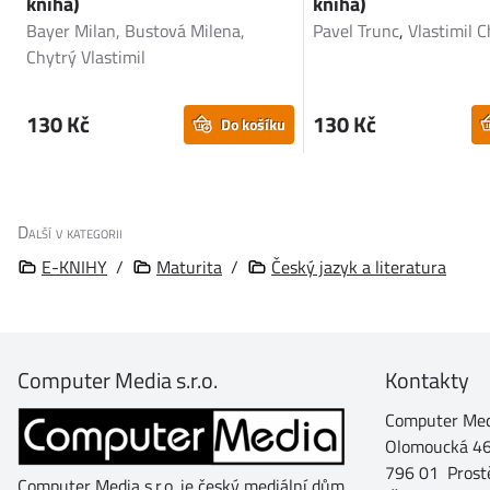
kniha)
kniha)
Bayer Milan, Bustová Milena,
Pavel Trunc
,
Vlastimil 
Chytrý Vlastimil
130 Kč
130 Kč
Do košíku
Další v kategorii
E-KNIHY
/
Maturita
/
Český jazyk a literatura
Computer Media s.r.o.
Kontakty
Computer Medi
Olomoucká 4
796 01 Prost
Computer Media s.r.o. je český mediální dům