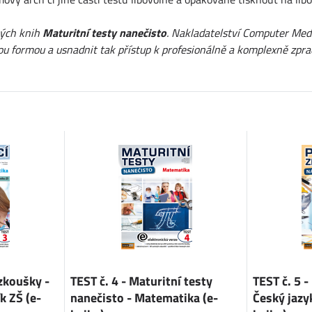
ných knih
Maturitní testy nanečisto
. Nakladatelství Computer Medi
ickou formou a usnadnit tak přístup k profesionálně a komplexně z
 zkoušky -
TEST č. 4 - Maturitní testy
TEST č. 5 -
k ZŠ (e-
nanečisto - Matematika (e-
Český jazyk