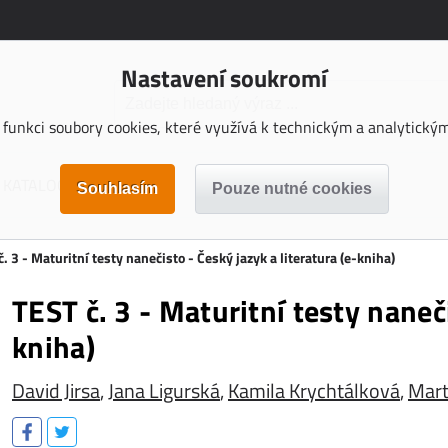
Nastavení soukromí
funkci soubory cookies, které využívá k technickým a analytickým 
KATALOGY KE STAŽENÍ
. 3 - Maturitní testy nanečisto - Český jazyk a literatura (e-kniha)
TEST č. 3 - Maturitní testy naneči
kniha)
David Jirsa
,
Jana Ligurská
,
Kamila Krychtálková
,
Mart