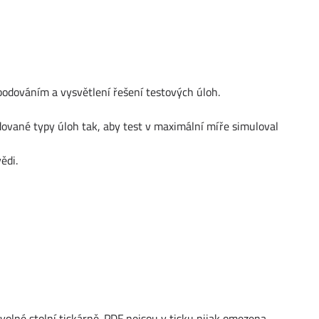
bodováním a vysvětlení řešení testových úloh.
dované typy úloh tak, aby test v maximální míře simuloval
ědi.
volné stolní tiskárně. PDF nejsou v tisku nijak omezena.