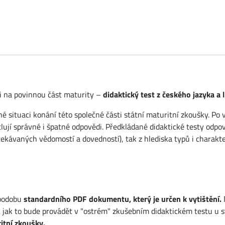
ni na povinnou část maturity –
didaktický test z českého jazyka a l
álné situaci konání této společné části státní maturitní zkoušky. 
ují správné i špatné odpovědi. Předkládané didaktické testy odpo
čekávaných vědomostí a dovedností), tak z hlediska typů i charakte
 podobu
standardního PDF dokumentu, který je určen k vytištění.
k jak to bude provádět v "ostrém" zkušebním didaktickém testu u s
itní zkoušky.