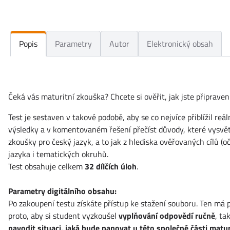
Popis
Parametry
Autor
Elektronický obsah
Čeká vás maturitní zkouška? Chcete si ověřit, jak jste připrave
Test je sestaven v takové podobě, aby se co nejvíce přiblížil re
výsledky a v komentovaném řešení přečíst důvody, které vysvětl
zkoušky pro český jazyk, a to jak z hlediska ověřovaných cílů (o
jazyka i tematických okruhů.
Test obsahuje celkem
32 dílčích úloh
.
Parametry digitálního obsahu:
Po zakoupení testu získáte přístup ke stažení souboru. Ten má
proto, aby si student vyzkoušel
vyplňování odpovědí ručně
, ta
navodit situaci, jaká bude panovat u této společné části matur