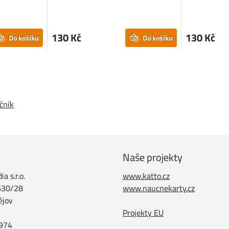
130 Kč
130 Kč
Do košíku
Do košíku
očník
Naše projekty
a s.r.o.
www.katto.cz
630/28
www.naucnekarty.cz
ějov
Projekty EU
974