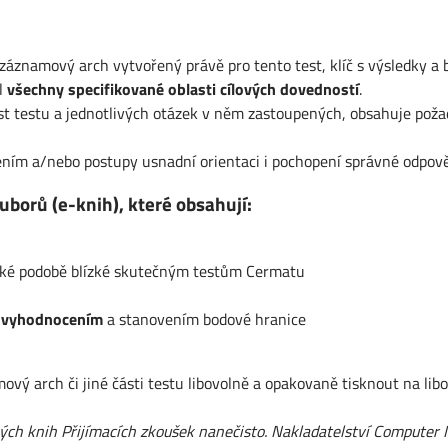
 záznamový arch vytvořený právě pro tento test, klíč s výsledky a 
l
všechny specifikované oblasti cílových dovedností
.
ost testu a jednotlivých otázek v něm zastoupených, obsahuje poža
ením a/nebo postupy usnadní orientaci i pochopení správné odpově
uborů (e-knih), které obsahují:
ické podobě blízké skutečným testům Cermatu
 vyhodnocením
a stanovením bodové hranice
ý arch či jiné části testu libovolně a opakovaně tisknout na libo
ných knih Přijímacích zkoušek nanečisto. Nakladatelství Computer 