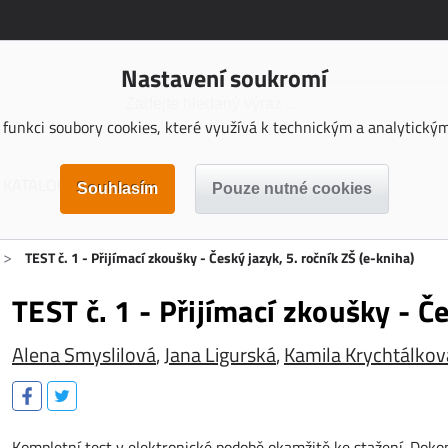
Nastavení soukromí
funkci soubory cookies, které využívá k technickým a analytickým 
KATALOGY KE STAŽENÍ
>
TEST č. 1 - Přijímací zkoušky - Český jazyk, 5. ročník ZŠ (e-kniha)
TEST č. 1 - Přijímací zkoušky - Če
Alena Smyslilová
,
Jana Ligurská
,
Kamila Krychtálkov
Kompletní test v elektronické podobě okamžitě ke stažení. Dok