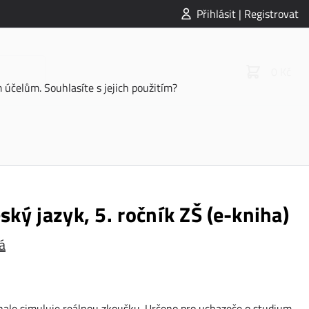
Přihlásit | Registrovat
0 Kč
účelům. Souhlasíte s jejich použitím?
ský jazyk, 5. ročník ZŠ (e-kniha)
á
onale simuluje reálnou zkoušku. Určeno pro uchazeče o studium