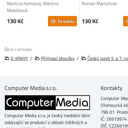
Martina Komsová
,
Martina
Roman Marschner
Malečková
130 Kč
130 Kč
Do košíku
Další v kategorii
E-KNIHY
/
Přijímací zkoušky
/
Český jazyk 5. a 7. r
Computer Media s.r.o.
Kontakty
Computer Medi
Olomoucká 4
796 01 Prost
Computer Media s.r.o. je český mediální dům
IČ: 26919974
zabývající se produkcí v oblasti tištěných a
DIČ: CZ26919