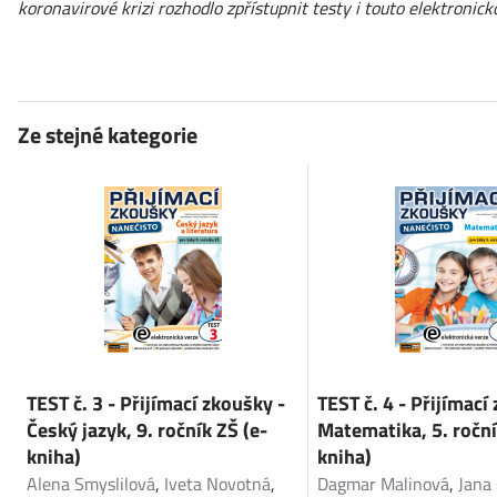
koronavirové krizi rozhodlo zpřístupnit testy i touto elektron
Ze stejné kategorie
TEST č. 3 - Přijímací zkoušky -
TEST č. 4 - Přijímací
Český jazyk, 9. ročník ZŠ (e-
Matematika, 5. roční
kniha)
kniha)
Alena Smyslilová
,
Iveta Novotná
,
Dagmar Malinová
,
Jana