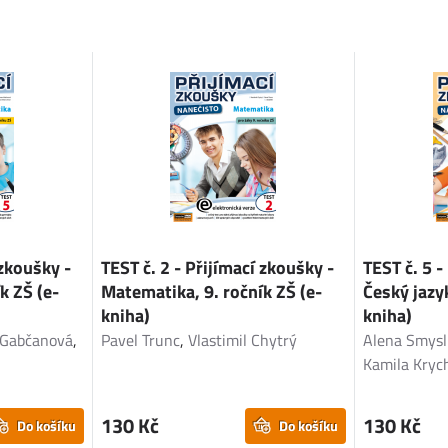
 zkoušky -
TEST č. 2 - Přijímací zkoušky -
TEST č. 5 -
k ZŠ (e-
Matematika, 9. ročník ZŠ (e-
Český jazyk
kniha)
kniha)
 Gabčanová
,
Pavel Trunc
,
Vlastimil Chytrý
Alena Smysl
Kamila Kryc
130 Kč
130 Kč
Do košíku
Do košíku