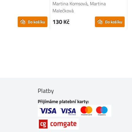
Martina Komsová
,
Martina
Malečková
130 Kč
Do košíku
Do košíku
Platby
Přijímáme platební karty: