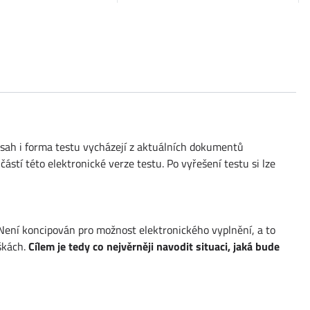
 Obsah i forma testu vycházejí z aktuálních dokumentů
ástí této elektronické verze testu. Po vyřešení testu si lze
 Není koncipován pro možnost elektronického vyplnění, a to
škách.
Cílem je tedy co nejvěrněji navodit situaci, jaká bude