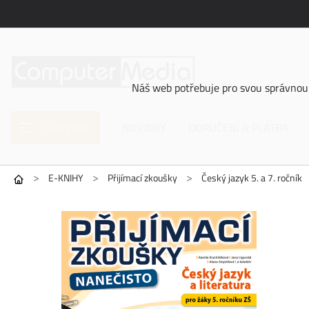
Náš web potřebuje pro svou správnou 
Kategorie
NOVINKY
DORUČENÍ A PLATBA
>
>
>
E-KNIHY
Přijímací zkoušky
Český jazyk 5. a 7. ročník