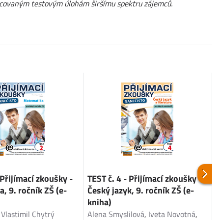
pracovaným testovým úlohám širšímu spektru zájemců.
 Přijímací zkoušky -
TEST č. 4 - Přijímací zkoušky -
T
, 9. ročník ZŠ (e-
Český jazyk, 9. ročník ZŠ (e-
M
kniha)
,
Vlastimil Chytrý
Alena Smyslilová
,
Iveta Novotná
,
D