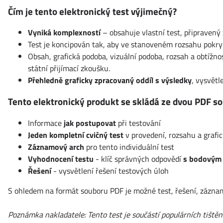
Čím je tento elektronický test výjimečný?
Vyniká komplexností
– obsahuje vlastní test, připravený
Test je koncipován tak, aby ve stanoveném rozsahu pokry
Obsah, grafická podoba, vizuální podoba, rozsah a obtížn
státní přijímací zkoušku.
Přehledně graficky zpracovaný oddíl s výsledky
, vysvětl
Tento elektronický produkt se skládá ze dvou PDF so
Informace
jak postupovat
při testování
Jeden kompletní cvičný test
v provedení, rozsahu a graf
Záznamový arch
pro tento individuální test
Vyhodnocení testu
- klíč správných odpovědí
s bodovým
Řešení
- vysvětlení řešení testových úloh
S ohledem na formát souboru PDF je možné test, řešení, záznamov
Poznámka nakladatele: Tento test je součástí populárních tiště