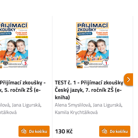
 Přijímací zkoušky -
TEST č. 1 - Přijímací zkoušky -
T
, 5. ročník ZŠ (e-
Český jazyk, 7. ročník ZŠ (e-
M
kniha)
ilová
,
Jana Ligurská
,
Alena Smyslilová
,
Jana Ligurská
,
D
htálková
Kamila Krychtálková
130 Kč
Do košíku
Do košíku