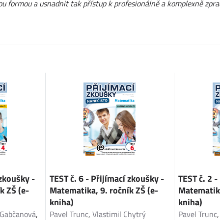
ickou formou a usnadnit tak přístup k profesionálně a komplexně z
 zkoušky -
TEST č. 6 - Přijímací zkoušky -
TEST č. 2 -
k ZŠ (e-
Matematika, 9. ročník ZŠ (e-
Matematika
kniha)
kniha)
 Gabčanová
,
Pavel Trunc
,
Vlastimil Chytrý
Pavel Trunc