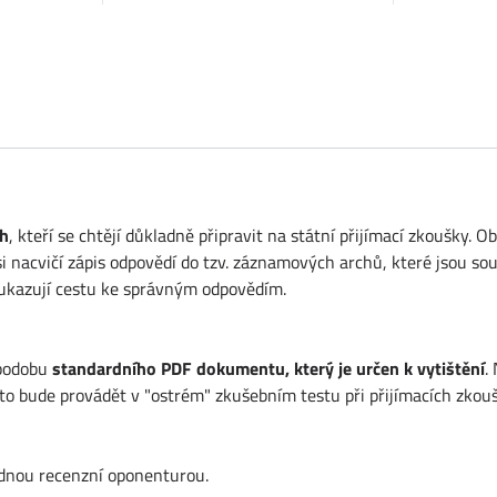
ch
, kteří se chtějí důkladně připravit na státní přijímací zkoušky.
i nacvičí zápis odpovědí do tzv. záznamových archů, které jsou souč
é ukazují cestu ke správným odpovědím.
 podobu
standardního PDF dokumentu, který je určen k vytištění
.
k to bude provádět v "ostrém" zkušebním testu při přijímacích zkou
ednou recenzní oponenturou.