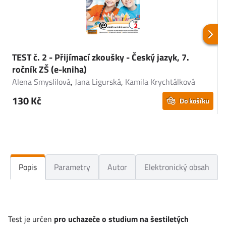
TEST č. 2 - Přijímací zkoušky - Český jazyk, 7.
T
ročník ZŠ (e-kniha)
r
Alena Smyslilová
,
Jana Ligurská
,
Kamila Krychtálková
P
130 Kč
Do košíku
Popis
Parametry
Autor
Elektronický obsah
Test je určen
pro uchazeče o studium na šestiletých