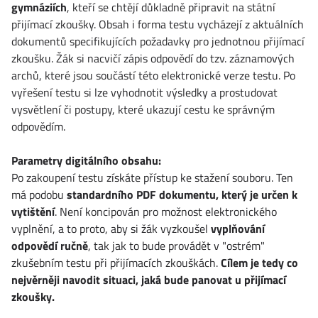
gymnáziích
, kteří se chtějí důkladně připravit na státní
přijímací zkoušky. Obsah i forma testu vycházejí z aktuálních
dokumentů specifikujících požadavky pro jednotnou přijímací
zkoušku. Žák si nacvičí zápis odpovědí do tzv. záznamových
archů, které jsou součástí této elektronické verze testu. Po
vyřešení testu si lze vyhodnotit výsledky a prostudovat
vysvětlení či postupy, které ukazují cestu ke správným
odpovědím.
Parametry digitálního obsahu:
Po zakoupení testu získáte přístup ke stažení souboru. Ten
má podobu
standardního PDF dokumentu, který je určen k
vytištění
. Není koncipován pro možnost elektronického
vyplnění, a to proto, aby si žák vyzkoušel
vyplňování
odpovědí ručně
, tak jak to bude provádět v "ostrém"
zkušebním testu při přijímacích zkouškách.
Cílem je tedy co
nejvěrněji navodit situaci, jaká bude panovat u přijímací
zkoušky.