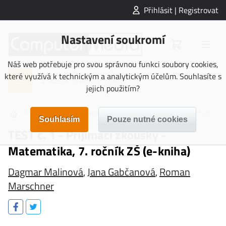
Přihlásit | Registrovat
Nastavení soukromí
Náš web potřebuje pro svou správnou funkci soubory cookies,
které využívá k technickým a analytickým účelům. Souhlasíte s
jejich použitím?
>
>
>
E-KNIHY
Přijímací zkoušky
Matematika 5. a 7. ročník
TEST č. 1 - Přijímací zkoušky -
Matematika, 7. ročník ZŠ (e-kniha)
Dagmar Malinová
,
Jana Gabčanová
,
Roman
Marschner