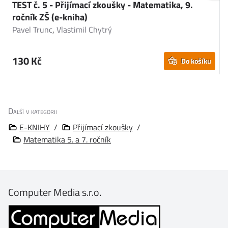
TEST č. 5 - Přijímací zkoušky - Matematika, 9.
T
ročník ZŠ (e-kniha)
(
Pavel Trunc
,
Vlastimil Chytrý
B
130 Kč
Do košíku
Další v kategorii
E-KNIHY
/
Přijímací zkoušky
/
Matematika 5. a 7. ročník
Computer Media s.r.o.