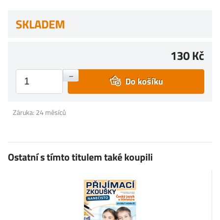
SKLADEM
130 Kč
+
–
Do košíku
Záruka: 24 měsíců
Ostatní s tímto titulem také koupili