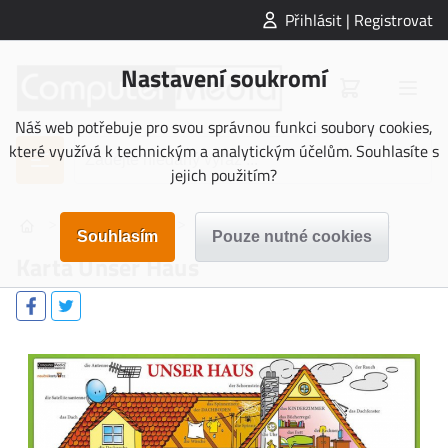
Přihlásit | Registrovat
Nastavení soukromí
Náš web potřebuje pro svou správnou funkci soubory cookies,
které využívá k technickým a analytickým účelům. Souhlasíte s
jejich použitím?
>
>
>
NAUČNÉ KARTY
Němčina
Karta Unser Haus
Karta Unser Haus