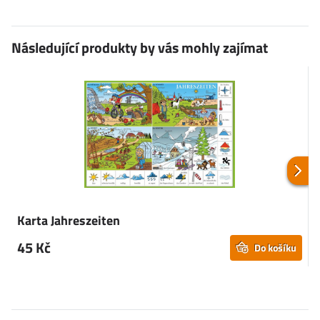
Následující produkty by vás mohly zajímat
Karta Jahreszeiten
K
45 Kč
Do košíku