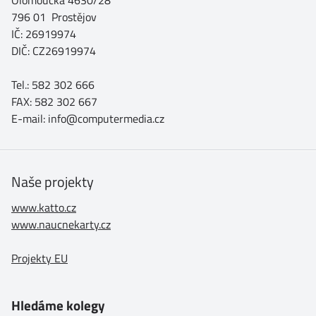
Olomoucká 4630/28
796 01 Prostějov
IČ: 26919974
DIČ: CZ26919974
Tel.: 582 302 666
FAX: 582 302 667
E-mail: info@computermedia.cz
Naše projekty
www.katto.cz
www.naucnekarty.cz
Projekty EU
Hledáme kolegy