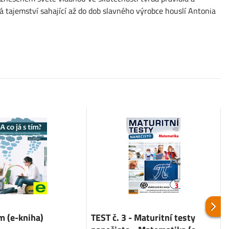
ná tajemství sahající až do dob slavného výrobce houslí Antonia
ím (e-kniha)
TEST č. 3 - Maturitní testy