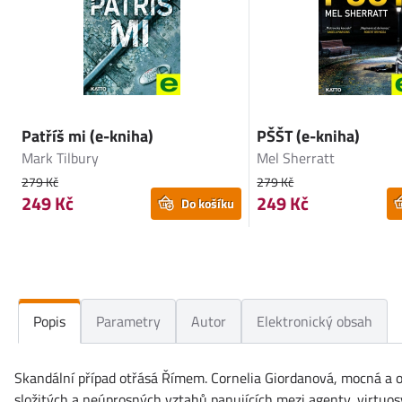
Patříš mi (e-kniha)
PŠŠT (e-kniha)
Mark Tilbury
Mel Sherratt
279 Kč
279 Kč
249 Kč
249 Kč
Do košíku
Popis
Parametry
Autor
Elektronický obsah
Skandální případ otřásá Římem. Cornelia Giordanová, mocná a 
složitých a neúprosných vztahů panujících mezi agenty, virtuos