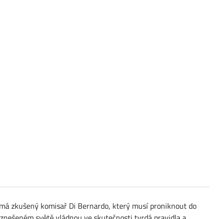
ímá zkušený komisař Di Bernardo, který musí proniknout do
vznešeném světě vládnou ve skutečnosti tvrdá pravidla a