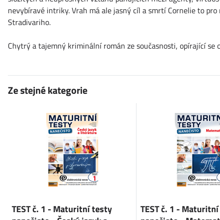
nevybíravé intriky. Vrah má ale jasný cíl a smrtí Cornelie to pr
Stradivariho.
Chytrý a tajemný kriminální román ze současnosti, opírající se o
Ze stejné kategorie
TEST č. 1 - Maturitní testy
TEST č. 1 - Maturitní