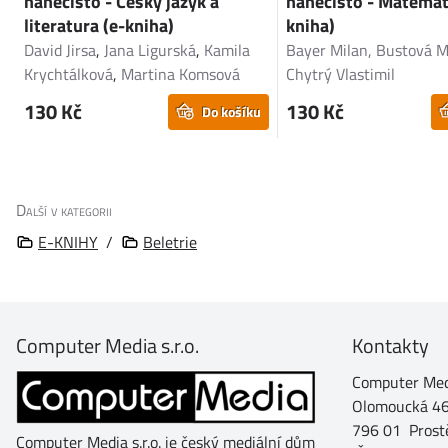
nanečisto - Český jazyk a
nanečisto - Matemat
literatura (e-kniha)
kniha)
David Jirsa
,
Jana Ligurská
,
Kamila
Bayer Milan, Bustová M
Krychtálková
,
Martina Komsová
Chytrý Vlastimil
130 Kč
130 Kč
Do košíku
Další v kategorii
E-KNIHY
/
Beletrie
Computer Media s.r.o.
Kontakty
Computer Medi
Olomoucká 4
796 01 Prost
Computer Media s.r.o. je český mediální dům