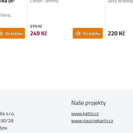
ika (e-
Cohen Tammy
Jana Bradle
ilena,
279 Kč
249 Kč
220 Kč
Do košíku
Do košíku
Naše projekty
a s.r.o.
www.katto.cz
630/28
www.naucnekarty.cz
ějov