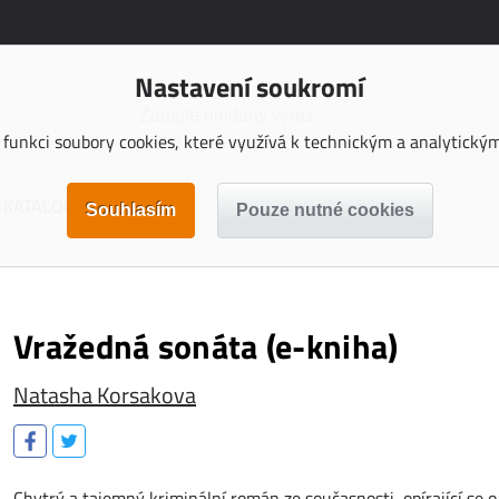
Nastavení soukromí
funkci soubory cookies, které využívá k technickým a analytickým 
KATALOGY KE STAŽENÍ
Vražedná sonáta (e-kniha)
Natasha Korsakova
Chytrý a tajemný kriminální román ze současnosti, opírající se o 