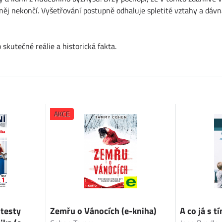
o něj nekončí. Vyšetřování postupně odhaluje spletité vztahy a dáv
 skutečné reálie a historická fakta.
AKCE
 testy
Zemřu o Vánocích (e-kniha)
A co já s t