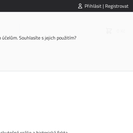
Přihlásit | Registrovat
0 Kč
účelům. Souhlasíte s jejich použitím?
skutečné reálie a historická fakta.