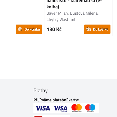
nanečisto - Matematika (e-
y
J
kniha)
Bayer Milan, Bustová Milena,
Chytrý Vlastimil
130 Kč
Do košíku
Do košíku
Platby
Přijímáme platební karty: