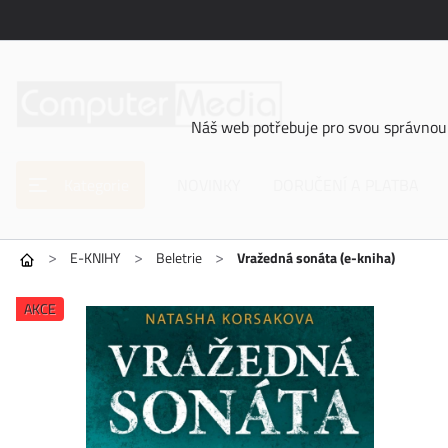
Náš web potřebuje pro svou správnou 
Kategorie
NOVINKY
DORUČENÍ A PLATBA
>
>
>
E-KNIHY
Beletrie
Vražedná sonáta (e-kniha)
AKCE