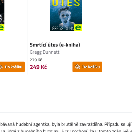
Smrtící útes (e-kniha)
Gregg Dunnett
279 Kč
249 Kč
Do košíku
Do košíku
obávaná hudební agentka, byla brutálně zavražděna. Případu se uj
y a lidmi z hudebního byznysu. Brzy pochopí, že v tomto zdánlivě 