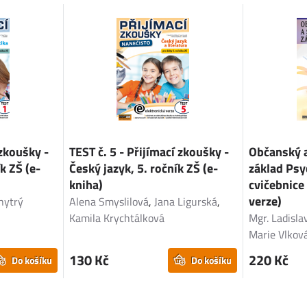
 zkoušky -
TEST č. 5 - Přijímací zkoušky -
Občanský 
k ZŠ (e-
Český jazyk, 5. ročník ZŠ (e-
základ Psy
kniha)
cvičebnice
verze)
Chytrý
Alena Smyslilová
,
Jana Ligurská
,
Kamila Krychtálková
Mgr. Ladisla
Marie Vlkov
130 Kč
220 Kč
Do košíku
Do košíku