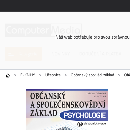
Náš web potřebuje pro svou správnou 
Kategorie
NOVINKY
DORUČENÍ A PLATBA
>
>
>
>
E-KNIHY
Učebnice
Občanský spolvěd. základ
Obč