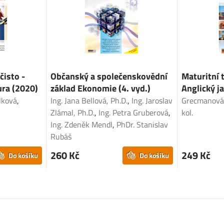
čisto -
Občanský a společenskovědní
Maturitní 
ura (2020)
základ Ekonomie (4. vyd.)
Anglický j
lková
,
Ing. Jana Bellová, Ph.D.
,
Ing. Jaroslav
Grecmanov
Zlámal, Ph.D.
,
Ing. Petra Gruberová
,
kol.
Ing. Zdeněk Mendl
,
PhDr. Stanislav
Rubáš
260 Kč
249 Kč
Do košíku
Do košíku