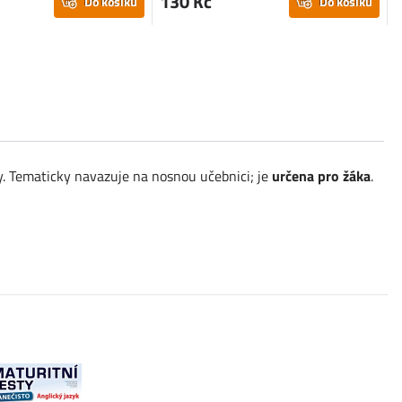
130 Kč
Do košíku
Do košíku
y. Tematicky navazuje na nosnou učebnici; je
určena pro žáka
.