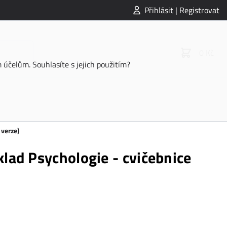
Přihlásit | Registrovat
0 Kč
účelům. Souhlasíte s jejich použitím?
 verze)
lad Psychologie - cvičebnice