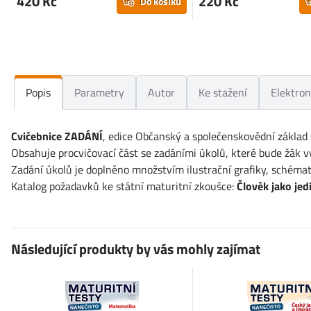
420 Kč
220 Kč
Do košíku
Popis
Parametry
Autor
Ke stažení
Elektron
Cvičebnice
ZADÁNÍ
, edice Občanský a společenskovědní základ 
Obsahuje procvičovací část se zadáními úkolů, které bude žák v
Zadání úkolů je doplněno množstvím ilustrační grafiky, schémat
Katalog požadavků ke státní maturitní zkoušce:
Člověk jako jed
Následující produkty by vás mohly zajímat