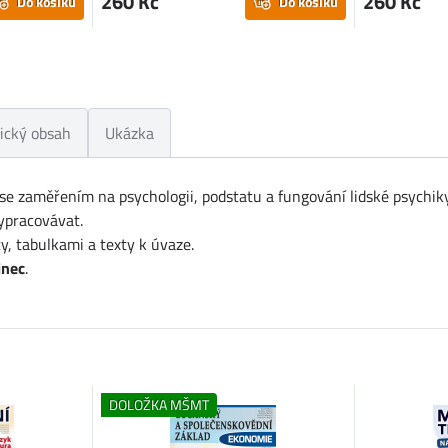
260 Kč
260 Kč
Do košíku
Do košíku
ický obsah
Ukázka
se zaměřením na psychologii, podstatu a fungování lidské psychik
ypracovávat.
y, tabulkami a texty k úvaze.
inec
.
DOLOŽKA MŠMT