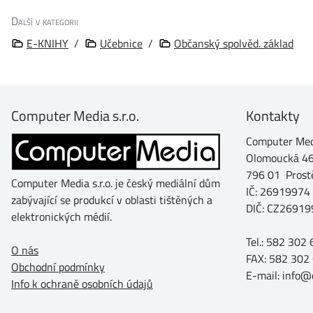
Další v kategorii
E-KNIHY
/
Učebnice
/
Občanský spolvěd. základ
Computer Media s.r.o.
Kontakty
Computer Medi
Olomoucká 4
796 01 Prost
Computer Media s.r.o. je český mediální dům
IČ: 26919974
zabývající se produkcí v oblasti tištěných a
DIČ: CZ26919
elektronických médií.
Tel.: 582 302
O nás
FAX: 582 302
Obchodní podmínky
E-mail: info
Info k ochraně osobních údajů