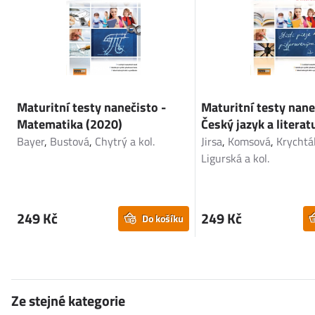
Maturitní testy nanečisto -
Maturitní testy nane
Matematika (2020)
Český jazyk a literat
Bayer
,
Bustová
,
Chytrý a kol.
Jirsa
,
Komsová
,
Krychtá
Ligurská a kol.
249 Kč
249 Kč
Do košíku
Ze stejné kategorie