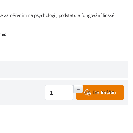
se zaměřením na psychologii, podstatu a fungování lidské
inec
.
+
–
Do košíku