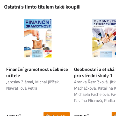
Ostatní s tímto titulem také koupili
Finanční gramotnost učebnice
Osobnostní a etická
učitele
pro střední školy 1
Jaroslav Zlámal
,
Michal Jiříček
,
Aranka Řezníčková
,
Jit
Navrátilová Petra
Macháčková
,
Kateřina 
Michaela Pachelová
,
Pa
Pavlína Flídrová
,
Radka