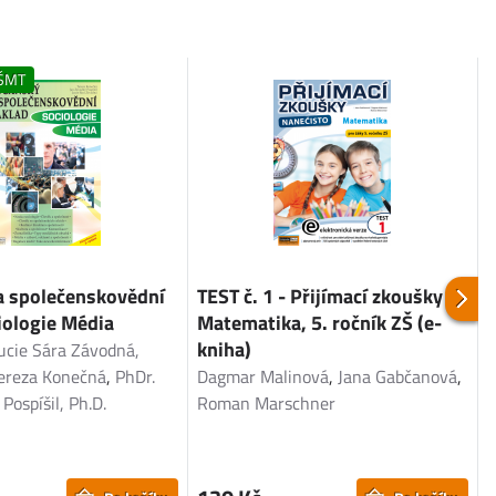
ŠMT
a společenskovědní
TEST č. 1 - Přijímací zkoušky -
iologie Média
Matematika, 5. ročník ZŠ (e-
z
kniha)
 Lucie Sára Závodná,
M
Tereza Konečná
,
PhDr.
Dagmar Malinová
,
Jana Gabčanová
,
Pospíšil, Ph.D.
Roman Marschner