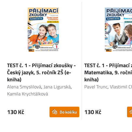
TEST č. 1 - Přijímací zkoušky -
TEST č. 1 - Přijímací
Český jazyk, 5. ročník ZŠ (e-
Matematika, 9. roční
kniha)
kniha)
Alena Smyslilová
,
Jana Ligurská
,
Pavel Trunc
,
Vlastimil 
Kamila Krychtálková
130 Kč
130 Kč
Do košíku