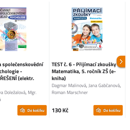
a společenskovědní
TEST č. 6 - Přijímací zkoušky -
D
chologie -
Matematika, 5. ročník ZŠ (e-
 ŘEŠENÍ (elektr.
kniha)
Dagmar Malinová
,
Jana Gabčanová
,
va Doležalová
,
Mgr.
Roman Marschner
á
2
130 Kč
Do košíku
Do košíku