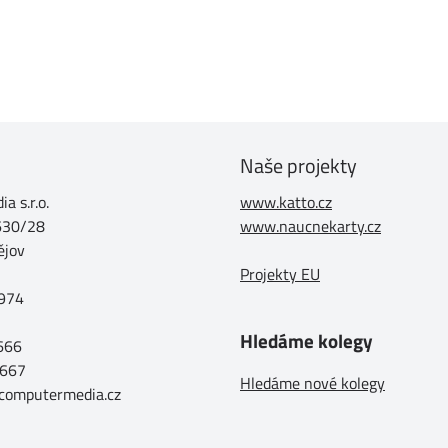
Naše projekty
a s.r.o.
www.katto.cz
630/28
www.naucnekarty.cz
ějov
Projekty EU
974
Hledáme kolegy
 666
 667
Hledáme nové kolegy
@computermedia.cz