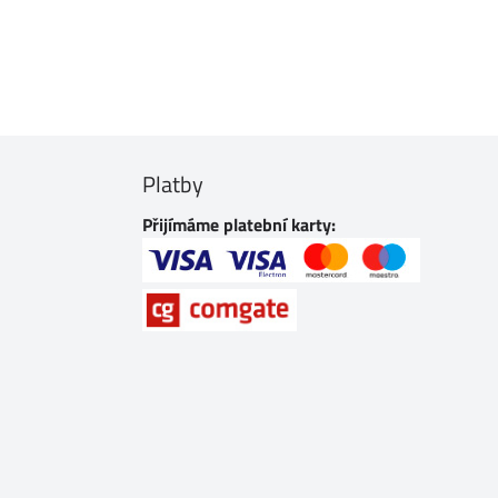
Platby
Přijímáme platební karty: