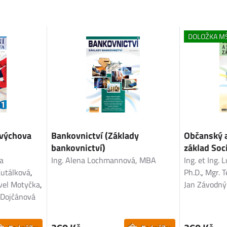
DOLOŽKA M
 výchova
Bankovnictví (Základy
Občanský 
bankovnictví)
základ Soc
ka
Ing. Alena Lochmannová, MBA
Ing. et Ing.
Kutálková
,
Ph.D.
,
Mgr. 
vel Motyčka
,
Jan Závodný 
 Dojčánová