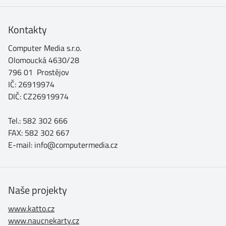
Kontakty
Computer Media s.r.o.
Olomoucká 4630/28
796 01 Prostějov
IČ: 26919974
DIČ: CZ26919974
Tel.: 582 302 666
FAX: 582 302 667
E-mail: info@computermedia.cz
Naše projekty
www.katto.cz
www.naucnekarty.cz