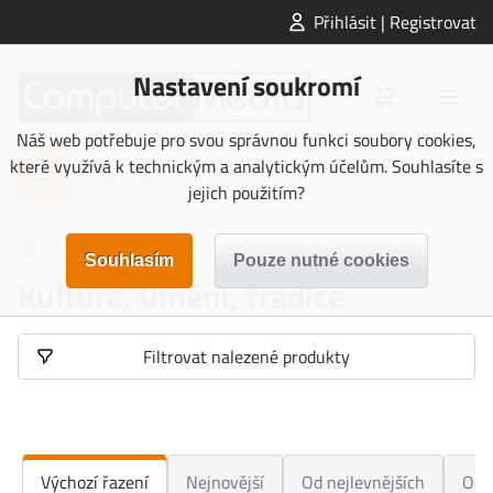
Přihlásit | Registrovat
Nastavení soukromí
Náš web potřebuje pro svou správnou funkci soubory cookies,
které využívá k technickým a analytickým účelům. Souhlasíte s
jejich použitím?
>
>
NAUČNÉ KARTY
Kultura, umění, tradice
Kultura, umění, tradice
Filtrovat nalezené produkty
Výchozí řazení
Nejnovější
Od nejlevnějších
Od 