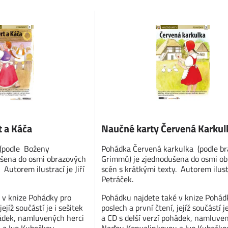
t a Káča
Naučné karty Červená Karkul
 (podle Boženy
Pohádka Červená karkulka (podle br
šena do osmi obrazových
Grimmů) je zjednodušena do osmi o
 Autorem ilustrací je Jiří
scén s krátkými texty. Autorem ilustra
Petráček.
 v knize Pohádky pro
Pohádku najdete také v knize Pohád
jejíž součástí je i sešitek
poslech a první čtení, jejíž součástí je
hádek, namluvených herci
a CD s delší verzí pohádek, namluve