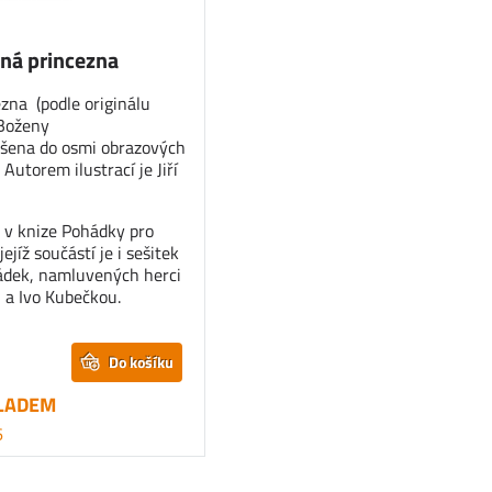
ná princezna
zna (podle originálu
 Boženy
šena do osmi obrazových
 Autorem ilustrací je Jiří
 v knize Pohádky pro
jejíž součástí je i sešitek
hádek, namluvených herci
a Ivo Kubečkou.
Do košíku
LADEM
6