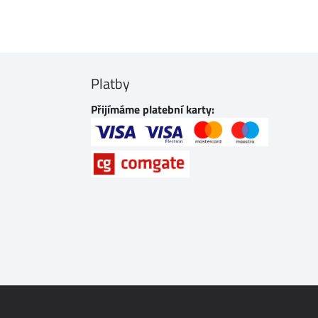
Platby
Přijímáme platební karty: