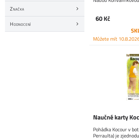
Naďou Konvalinkovou 
Značka
60 Kč
Hodnocení
SK
Můžete mít 10.8.202
Naučné karty Koc
Pohádka Kocour v bot
Perraulta) je zjedno