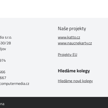
Naše projekty
a s.r.o.
www.katto.cz
630/28
www.naucnekarty.cz
ějov
Projekty EU
974
Hledáme kolegy
 666
 667
Hledáme nové kolegy
@computermedia.cz
ena