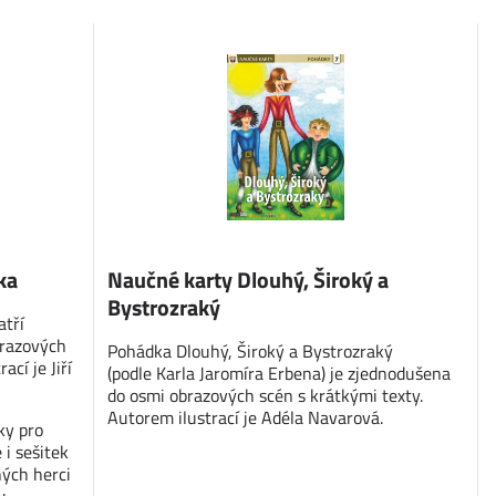
ka
Naučné karty Dlouhý, Široký a
Bystrozraký
atří
brazových
Pohádka Dlouhý, Široký a Bystrozraký
cí je Jiří
(podle Karla Jaromíra Erbena) je zjednodušena
do osmi obrazových scén s krátkými texty.
Autorem ilustrací je Adéla Navarová.
ky pro
 i sešitek
ných herci