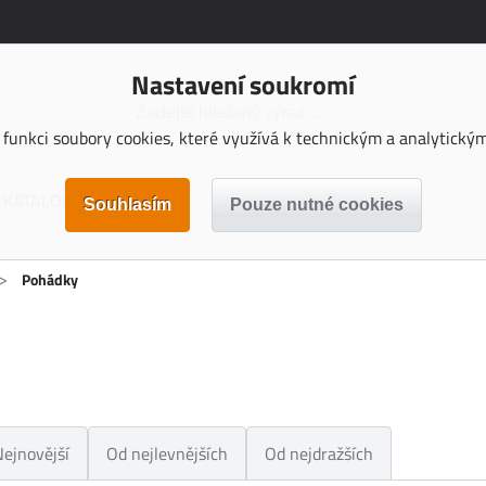
Nastavení soukromí
funkci soubory cookies, které využívá k technickým a analytickým 
KATALOGY KE STAŽENÍ
>
Pohádky
Nejnovější
Od nejlevnějších
Od nejdražších