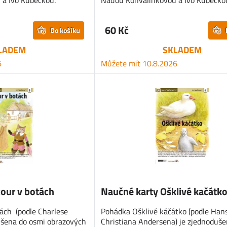
a Ivo Kubečkou.
Naďou Konvalinkovou a Ivo Kubečko
60 Kč
Do košíku
LADEM
SKLADEM
6
Můžete mít 10.8.2026
our v botách
Naučné karty Ošklivé kačátk
ách (podle Charlese
Pohádka Ošklivé káčátko (podle Han
dušena do osmi obrazových
Christiana Andersena) je zjednoduše