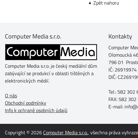
Zpět nahoru
Computer Media s.r.o.
Kontakty
Computer Medi
Olomoucká 4
796 01 Prost
Computer Media s.r.o. je český mediální dům
IČ: 26919974
zabývající se produkcí v oblasti tištěných a
DIČ: CZ26919
elektronických médií.
Tel.: 582 302
O nás
FAX: 582 302
Obchodní podmínky
E-mail: info
Info k ochraně osobních údajů
Copyright © 2026
Computer Media s.r.o.
, všechna práva vyhraz