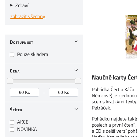
Zdraví
zobrazit všechny
Dostupnost
Pouze skladem
Cena
Naučné karty Čer
Pohádka Čert a Káča
-
Němcové) je zjednodu
scén s krátkými texty.
Petráček.
Štítek
Pohádku najdete také
AKCE
poslech a první čtení, 
NOVINKA
a CD s delší verzí po