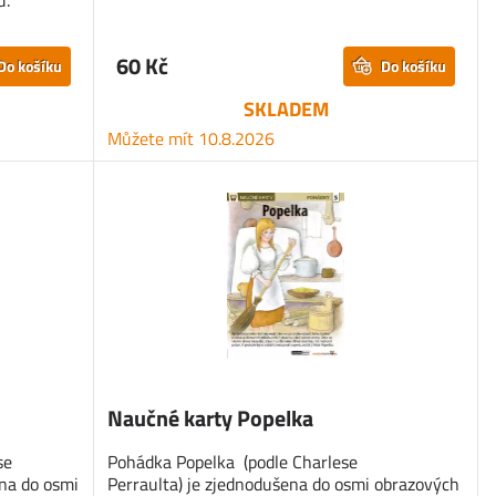
u.
60 Kč
Do košíku
Do košíku
SKLADEM
Můžete mít 10.8.2026
o
Naučné karty Popelka
se
Pohádka Popelka (podle Charlese
na do osmi
Perraulta) je zjednodušena do osmi obrazových