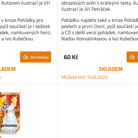
 Autorem ilustrací je Jiří
obrazových scén s krátkými texty. 
ilustrací je Jiří Petráček.
 v knize Pohádky pro
Pohádku najdete také v knize Pohád
jejíž součástí je i sešitek
poslech a první čtení, jejíž součástí je
hádek, namluvených herci
a CD s delší verzí pohádek, namluve
a Ivo Kubečkou.
Naďou Konvalinkovou a Ivo Kubečko
60 Kč
Do košíku
LADEM
SKLADEM
6
Můžete mít 10.8.2026