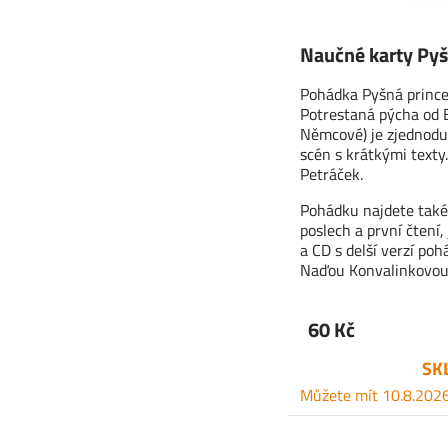
Naučné karty Pyš
Pohádka Pyšná prince
Potrestaná pýcha od
Němcové) je zjednodu
scén s krátkými texty.
Petráček.
Pohádku najdete také
poslech a první čtení, 
a CD s delší verzí po
Naďou Konvalinkovou 
60 Kč
SK
Můžete mít 10.8.202