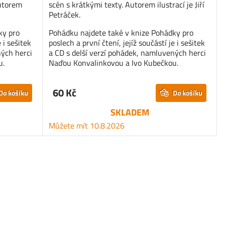
Autorem
scén s krátkými texty. Autorem ilustrací je Jiří
Petráček.
ky pro
Pohádku najdete také v knize Pohádky pro
 i sešitek
poslech a první čtení, jejíž součástí je i sešitek
ných herci
a CD s delší verzí pohádek, namluvených herci
u.
Naďou Konvalinkovou a Ivo Kubečkou.
60 Kč
Do košíku
Do košíku
SKLADEM
Můžete mít 10.8.2026