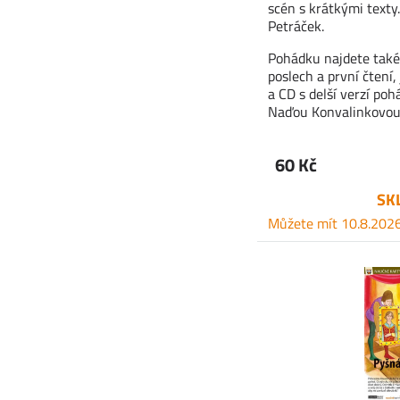
scén s krátkými texty.
Petráček.
Pohádku najdete také
poslech a první čtení, 
a CD s delší verzí po
Naďou Konvalinkovou 
60 Kč
SK
Můžete mít 10.8.202