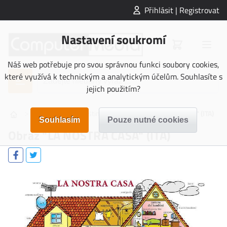
Přihlásit | Registrovat
Nastavení soukromí
Náš web potřebuje pro svou správnou funkci soubory cookies,
které využívá k technickým a analytickým účelům. Souhlasíte s
jejich použitím?
>
>
>
OBRAZY
Italština
Obraz "LA NOSTRA CASA" (ITA)
Obraz "LA NOSTRA CASA" (ITA)