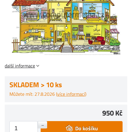
další informace
SKLADEM > 10 ks
Můžete mít: 27.8.2026 (
více informací
)
950 Kč
+
–
Do košíku