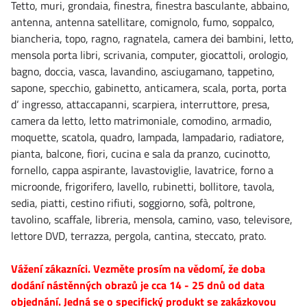
Tetto, muri, grondaia, finestra, finestra basculante, abbaino,
antenna, antenna satellitare, comignolo, fumo, soppalco,
biancheria, topo, ragno, ragnatela, camera dei bambini, letto,
mensola porta libri, scrivania, computer, giocattoli, orologio,
bagno, doccia, vasca, lavandino, asciugamano, tappetino,
sapone, specchio, gabinetto, anticamera, scala, porta, porta
d‘ ingresso, attaccapanni, scarpiera, interruttore, presa,
camera da letto, letto matrimoniale, comodino, armadio,
moquette, scatola, quadro, lampada, lampadario, radiatore,
pianta, balcone, fiori, cucina e sala da pranzo, cucinotto,
fornello, cappa aspirante, lavastoviglie, lavatrice, forno a
microonde, frigorifero, lavello, rubinetti, bollitore, tavola,
sedia, piatti, cestino rifiuti, soggiorno, sofà, poltrone,
tavolino, scaffale, libreria, mensola, camino, vaso, televisore,
lettore DVD, terrazza, pergola, cantina, steccato, prato.
Vážení zákazníci. Vezměte prosím na vědomí, že doba
dodání nástěnných obrazů je cca 14 - 25 dnů od data
objednání. Jedná se o specifický produkt se zakázkovou