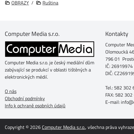
OBRAZY
/
Ruština
Computer Media s.r.o.
Kontakty
Computer Medi
Olomoucká 4
796 01 Prost
Computer Media s.r.o. je český mediální dům
IČ: 26919974
zabývající se produkcí v oblasti tištěných a
DIČ: CZ26919
elektronických médií.
Tel.: 582 302
O nás
FAX: 582 302
Obchodní podmínky
E-mail: info
Info k ochraně osobních údajů
Copyright © 2026
Computer Media s.r.o.
, všechna práva vyhraz