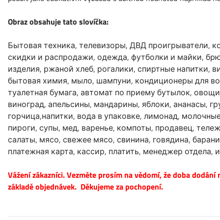
Obraz obsahuje tato slovíčka:
Бытовая техника, телевизоры, ДВД проигрыватели, к
скидки и распродажи, одежда, футболки и майки, брю
изделия, ржаной хлеб, рогалики, спиртные напитки, в
бытовая химия, мыло, шампуни, кондиционеры для вол
туалетная бумага, автомат по приему бутылок, овощи,
виноград, апельсины, мандарины, яблоки, ананасы, гру
горчица,напитки, вода в упаковке, лимонад, молочные
пироги, супы, мед, варенье, компоты, продавец, теле
салаты, мясо, свежее мясо, свинина, говядина, барани
платежная карта, кассир, платить, менеджер отдела, 
Vážení zákazníci. Vezměte prosím na vědomí, že doba dodání n
základě objednávek. Děkujeme za pochopení.