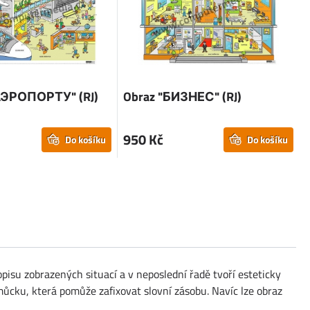
 АЭРОПОРТУ" (RJ)
Obraz "БИЗНЕС" (RJ)
950 Kč
Do košíku
Do košíku
pisu zobrazených situací a v neposlední řadě tvoří esteticky
můcku, která pomůže zafixovat slovní zásobu. Navíc lze obraz