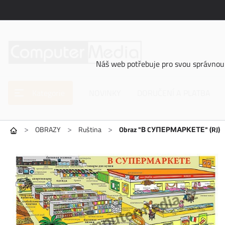
Náš web potřebuje pro svou správnou 
Kategorie
NOVINKY
DORUČENÍ A PLATBA
>
>
>
OBRAZY
Ruština
Obraz "В CУПЕРМАРКЕТЕ" (RJ)