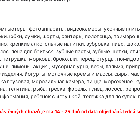
омпьютеры, фотоаппараты, видеокамеры, ухонные плиты
ки, юбки, сумки, шорты, свитеры, полотенца, примерочн
ино, крепкие алкогольные напитки, зубровка, пиво, шоко
ос, пена для бриться, зубные пасты, зубные щетки, ст
 петрушка, морковь, броколли, перец, огурцы, помидоры
ши, лимоны, акция , мусорная урна, весы, пальма, прип
 изделия, йогурты, молочные кремы и массы, сыры, масло
жка грузовая, морозильная камера, пицца, мороженое, к
на, телятина, рыба, треска, форель, тунец, лосось, реп
информация, ребенок с игрушкой, тележка для покупок, п
ástěnných obrazů je cca 14 - 25 dnů od data objednání. Jedná s