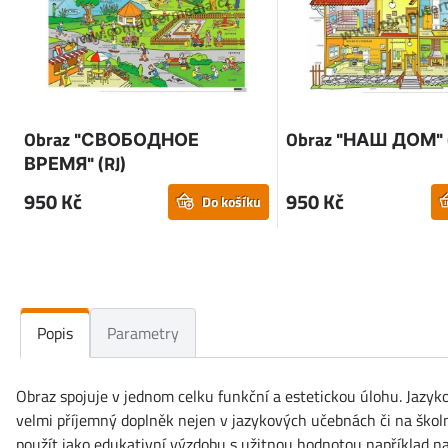
Obraz "СВОБОДНОЕ
Obraz "НАШ ДОМ" (
ВРЕМЯ" (RJ)
950 Kč
950 Kč
Do košíku
Popis
Parametry
Obraz spojuje v jednom celku funkční a estetickou úlohu. Jazyko
velmi příjemný doplněk nejen v jazykových učebnách či na školní
použít jako edukativní výzdobu s užitnou hodnotou například na