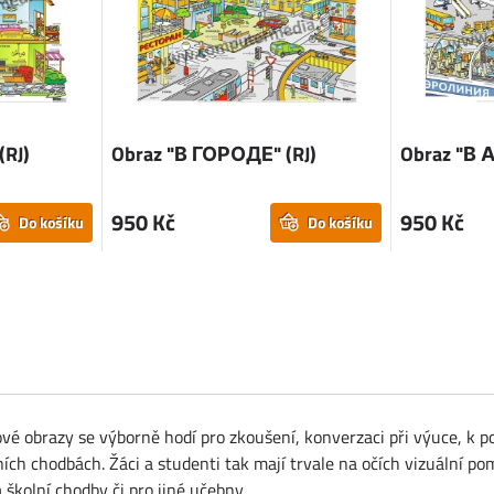
RJ)
Obraz "В ГОРОДЕ" (RJ)
Obraz "В
950 Kč
950 Kč
Do košíku
Do košíku
vé obrazy se výborně hodí pro zkoušení, konverzaci při výuce, k po
ch chodbách. Žáci a studenti tak mají trvale na očích vizuální po
 školní chodby či pro jiné učebny.