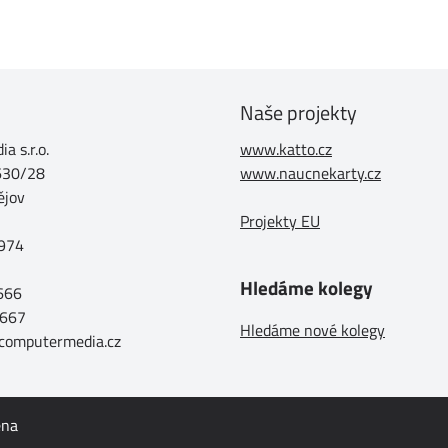
Naše projekty
a s.r.o.
www.katto.cz
630/28
www.naucnekarty.cz
ějov
Projekty EU
974
Hledáme kolegy
 666
 667
Hledáme nové kolegy
@computermedia.cz
ena