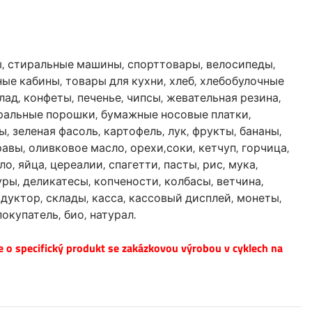
, стиральные машины, спорттовары, велосипеды,
ые кабины, товары для кухни, хлеб, хлебобулочные
лад, конфеты, печенье, чипсы, жевательная резина,
иральные порошки, бумажные носовые платки,
, зеленая фасоль, картофель, лук, фрукты, бананы,
равы, оливковое масло, орехи,соки, кетчуп, горчица,
, яйца, цереалии, спагетти, пасты, рис, мука,
уры, деликатесы, копчености, колбасы, ветчина,
родуктор, склады, касса, кассовый дисплей, монеты,
окупатель, био, натурал.
e o specifický produkt se zakázkovou výrobou v cyklech na