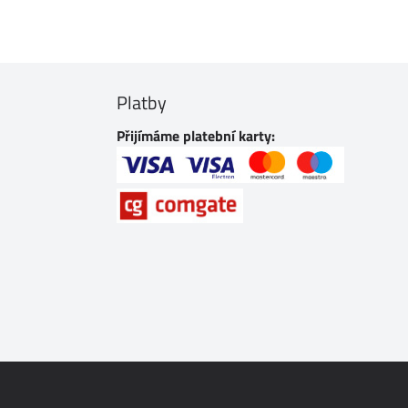
Platby
Přijímáme platební karty: