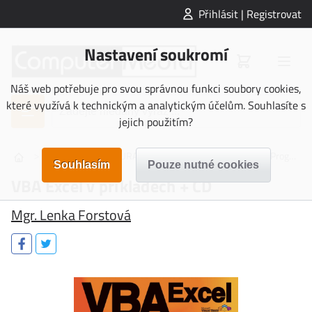
Přihlásit | Registrovat
Nastavení soukromí
Náš web potřebuje pro svou správnou funkci soubory cookies,
které využívá k technickým a analytickým účelům. Souhlasíte s
jejich použitím?
>
>
>
NAUČNÁ LITERATURA
Počítačová literatura
Programování
VBA Excel v příkladech + CD
Mgr. Lenka Forstová