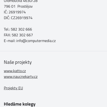
Olomoucká 4630/28
796 01 Prostějov
IČ: 26919974
DIČ: CZ26919974
Tel.: 582 302 666
FAX: 582 302 667
E-mail: info@computermedia.cz
Naše projekty
www.katto.cz
www.naucnekarty.cz
Projekty EU
Hledáme kolegy