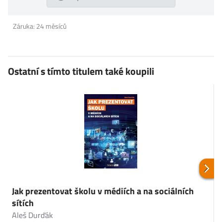
Záruka: 24 měsíců
Ostatní s tímto titulem také koupili
Jak prezentovat školu v médiích a na sociálních
5
sítích
P
Aleš Durďák