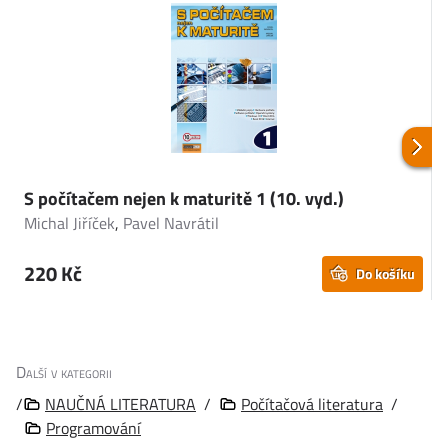
S počítačem nejen k maturitě 1 (10. vyd.)
Michal Jiříček
,
Pavel Navrátil
P
220 Kč
Do košíku
Další v kategorii
/
NAUČNÁ LITERATURA
/
Počítačová literatura
/
Programování