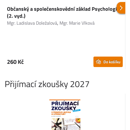
Občanský a společenskovědní základ Psychologie
(2. vyd.)
J
Mgr. Ladislava Doležalová
,
Mgr. Marie Vlková
260 Kč
Do košíku
Přijímací zkoušky 2027