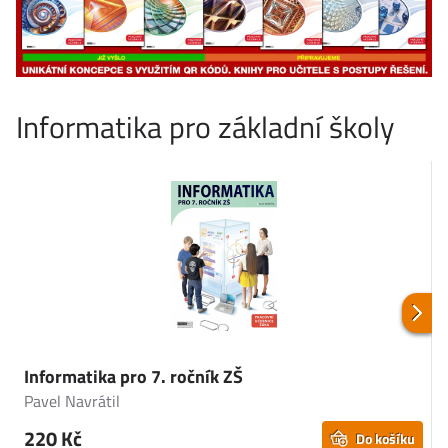
Informatika pro základní školy
Informatika pro 7. ročník ZŠ
I
Pavel Navrátil
P
220 Kč
Do košíku