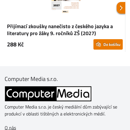
Přijímací zkoušky nanečisto z českého jazyka a
literatury pro žáky 9. ročníků ZŠ (2027)
9
288 Kč
Do košíku
Computer Media s.r.o.
Computer Media s.r.o. je český mediální dům zabývající se
produkcí v oblasti tištěných a elektronických médií.
O nás