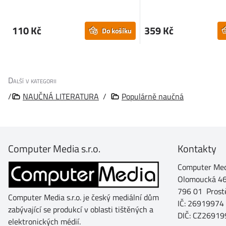
110 Kč
359 Kč
Do košíku
Další v kategorii
/
NAUČNÁ LITERATURA
/
Populárně naučná
Computer Media s.r.o.
Kontakty
Computer Medi
Olomoucká 4
796 01 Prost
Computer Media s.r.o. je český mediální dům
IČ: 26919974
zabývající se produkcí v oblasti tištěných a
DIČ: CZ26919
elektronických médií.