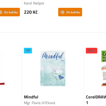
Karel Nešpor
220 Kč
Do košíku
Do košíku
TIP
AKCE
Mindful
CorelDRAW 
1
Mgr. Pavla Jiříčková