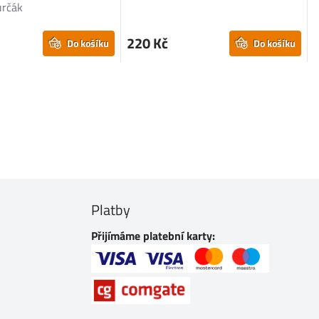
určák
220 Kč
Do košíku
Do košíku
Platby
Přijímáme platební karty: