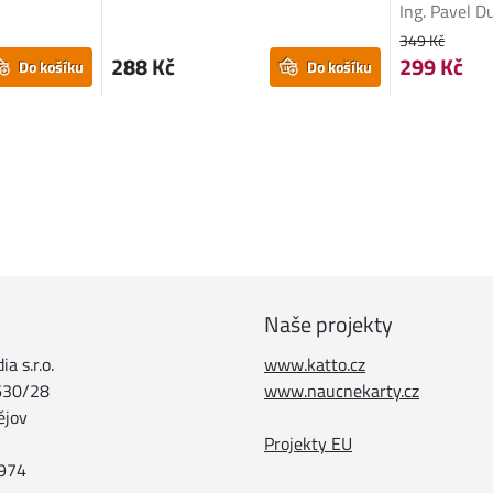
Ing. Pavel D
349 Kč
288 Kč
299 Kč
Do košíku
Do košíku
Naše projekty
a s.r.o.
www.katto.cz
630/28
www.naucnekarty.cz
ějov
Projekty EU
974