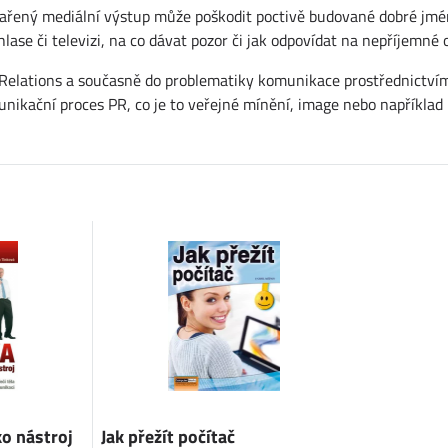
ařený mediální výstup může poškodit poctivě budované dobré jméno 
lase či televizi, na co dávat pozor či jak odpovídat na nepříjemné
Relations a současně do problematiky komunikace prostřednictvím
omunikační proces PR, co je to veřejné mínění, image nebo napříkla
ko nástroj
Jak přežít počítač