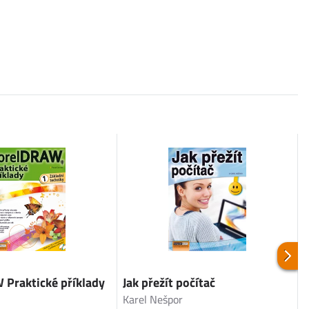
Praktické příklady
Jak přežít počítač
R
Karel Nešpor
E