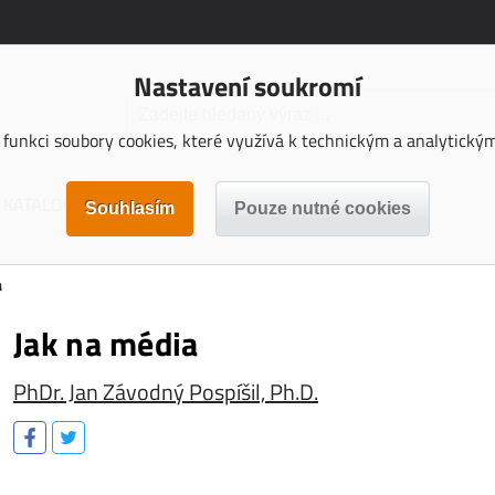
Nastavení soukromí
funkci soubory cookies, které využívá k technickým a analytickým 
KATALOGY KE STAŽENÍ
a
Jak na média
PhDr. Jan Závodný Pospíšil, Ph.D.
.