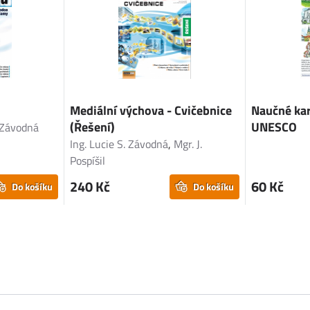
Mediální výchova - Cvičebnice
Naučné kar
(Řešení)
UNESCO
 Závodná
Ing. Lucie S. Závodná
,
Mgr. J.
Pospíšil
240 Kč
60 Kč
Do košíku
Do košíku