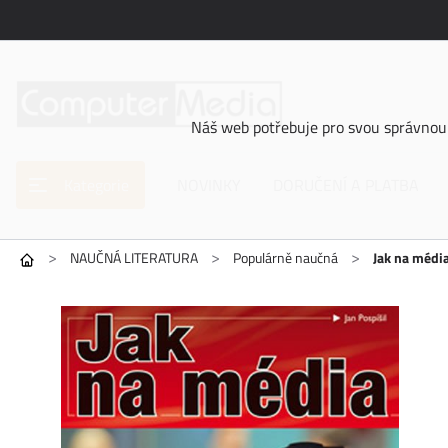
Náš web potřebuje pro svou správnou 
Kategorie
NOVINKY
DORUČENÍ A PLATBA
>
>
>
NAUČNÁ LITERATURA
Populárně naučná
Jak na médi